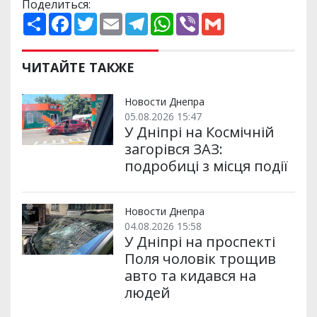
Поделиться:
П
F
T
E
T
W
V
G
о
a
w
m
e
h
i
m
ш
c
i
a
l
a
b
a
и
e
t
i
e
t
e
i
р
b
t
l
g
s
r
l
ЧИТАЙТЕ ТАКЖЕ
и
o
e
r
A
т
o
r
a
p
и
k
m
p
Новости Днепра
05.08.2026 15:47
У Дніпрі на Космічній
загорівся ЗАЗ:
подробиці з місця події
Новости Днепра
04.08.2026 15:58
У Дніпрі на проспекті
Поля чоловік трощив
авто та кидався на
людей