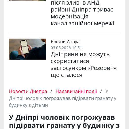
після злив: в АНД
районі Дніпра триває
модернізація
каналізаційної мережі
Новини Дніпра
03.08.2026 10:51
Дніпряни не можуть
скористатися
застосунком «Резерв+»:
що сталося
Новости Днепра
/
Надзвичайні події
/
У
Дніпрі чоловік погрожував підірвати гранату у
будинку з дітьми
У Дніпрі чоловік погрожував
підірвати гранату у будинку з