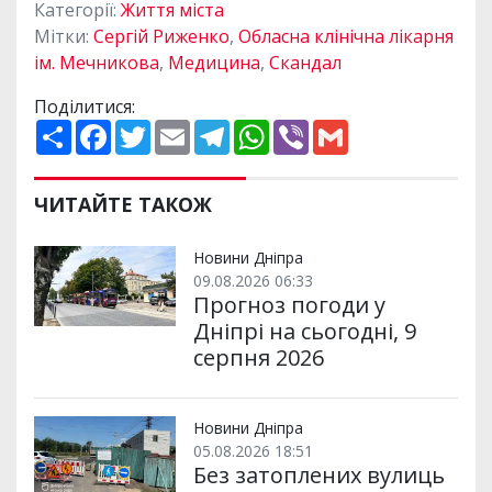
Категорії:
Життя міста
Мітки:
Сергій Риженко
,
Обласна клінічна лікарня
ім. Мечникова
,
Медицина
,
Скандал
Поділитися:
П
F
T
E
T
W
V
G
о
a
w
m
e
h
i
m
ш
c
i
a
l
a
b
a
и
e
t
i
e
t
e
i
р
b
t
l
g
s
r
l
ЧИТАЙТЕ ТАКОЖ
и
o
e
r
A
т
o
r
a
p
и
k
m
p
Новини Дніпра
09.08.2026 06:33
Прогноз погоди у
Дніпрі на сьогодні, 9
серпня 2026
Новини Дніпра
05.08.2026 18:51
Без затоплених вулиць