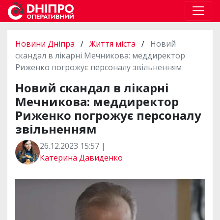
Новини Дніпра
/
Життя міста
/
Новий
скандал в лікарні Мечникова: меддиректор
Риженко погрожує персоналу звільненням
Новий скандал в лікарні
Мечникова: меддиректор
Риженко погрожує персоналу
звільненням
26.12.2023 15:57 |
Катерина Давиденко