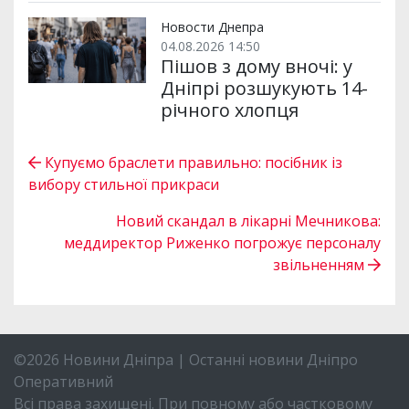
Новости Днепра
04.08.2026 14:50
Пішов з дому вночі: у
Дніпрі розшукують 14-
річного хлопця
Купуємо браслети правильно: посібник із
вибору стильної прикраси
Новий скандал в лікарні Мечникова:
меддиректор Риженко погрожує персоналу
звільненням
©2026 Новини Дніпра | Останні новини Дніпро
Оперативний
Всі права захищені. При повному або частковому