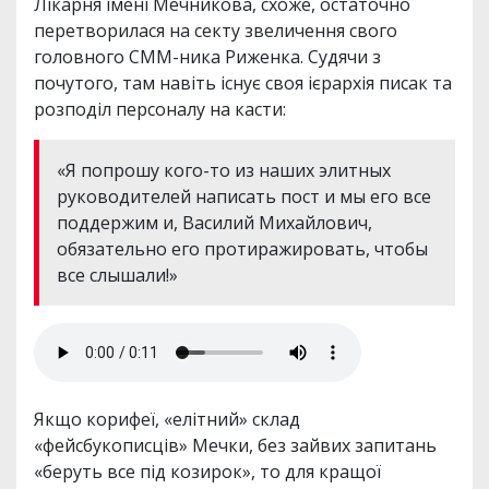
Лікарня імені Мечникова, схоже, остаточно
перетворилася на секту звеличення свого
головного СММ-ника Риженка. Судячи з
почутого, там навіть існує своя ієрархія писак та
розподіл персоналу на касти:
«Я попрошу кого-то из наших элитных
руководителей написать пост и мы его все
поддержим и, Василий Михайлович,
обязательно его протиражировать, чтобы
все слышали!»
Якщо корифеї, «елітний» склад
«фейсбукописців» Мечки, без зайвих запитань
«беруть все під козирок», то для кращої