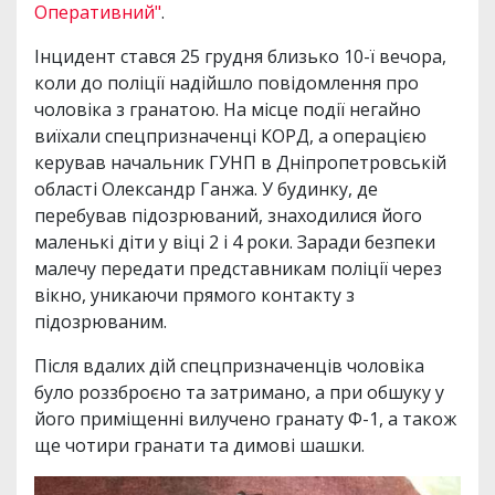
Оперативний"
.
Інцидент стався 25 грудня близько 10-ї вечора,
коли до поліції надійшло повідомлення про
чоловіка з гранатою. На місце події негайно
виїхали спецпризначенці КОРД, а операцією
керував начальник ГУНП в Дніпропетровській
області Олександр Ганжа. У будинку, де
перебував підозрюваний, знаходилися його
маленькі діти у віці 2 і 4 роки. Заради безпеки
малечу передати представникам поліції через
вікно, уникаючи прямого контакту з
підозрюваним.
Після вдалих дій спецпризначенців чоловіка
було роззброєно та затримано, а при обшуку у
його приміщенні вилучено гранату Ф-1, а також
ще чотири гранати та димові шашки.