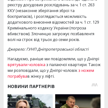
реєстру досудових розслідувань за ч. 1 ст. 263
ККУ (незаконне зберігання зброї та
боєприпасів), і розглядається можливість
додаткового внесення відомостей за ч. 1 ст. 129
Кримінального кодексу України (погроза
вбивством). Злочинцю загрожує позбавленгя
волі на строк від трьох до семи років.
Джерело: ГУНП Дніпропетровської області
Нагадуємо, раніше ми повідомляли, що у Дніпрі
врятували чоловіка
з палаючої квартири. Також
ми розповідали, що у Дніпрі чоловік
з ножем
пограбува
в жінку у ліфті.