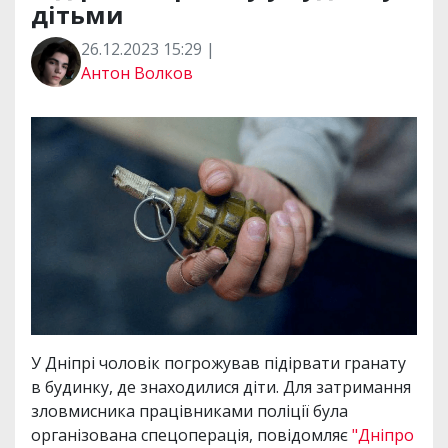
дітьми
26.12.2023 15:29 |
Антон Волков
У Дніпрі чоловік погрожував підірвати гранату
в будинку, де знаходилися діти. Для затримання
зловмисника працівниками поліції була
організована спецоперація, повідомляє
"Дніпро