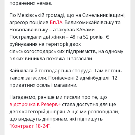
поранених немає.
По Межівській громаді, що на Синельниківщині,
агресор поцілив
БпЛА
. Великомихайлівську та
Новопавлівську – атакував КАБами.
Постраждали дві жінки – 48 та 52 років. Є
руйнування на території двох
сільськогосподарських підприємств, на одному
з яких виникла пожежа. Її загасили.
Зайнялася й господарська споруда. Там вогонь
також загасили. Понівечені 2 адмінбудівлі, 12
приватних осель і магазини.
Нагадаємо, раніше ми писали про те, що
відстрочка в Резерв+
стала доступна для ще
двох категорій дніпрян. А ще ми розповідали,
що видадуть дніпрянам, які підпишуть
“Контракт 18-24”
.