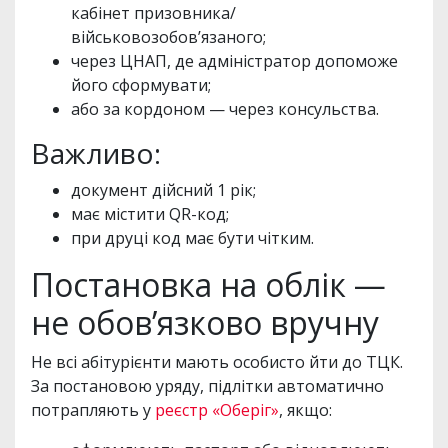
кабінет призовника/
військовозобов’язаного;
через ЦНАП, де адміністратор допоможе
його сформувати;
або за кордоном — через консульства.
Важливо:
документ дійсний 1 рік;
має містити QR-код;
при друці код має бути чітким.
Постановка на облік —
не обов’язково вручну
Не всі абітурієнти мають особисто йти до ТЦК.
За постановою уряду, підлітки автоматично
потрапляють у
реєстр «Оберіг»
, якщо: