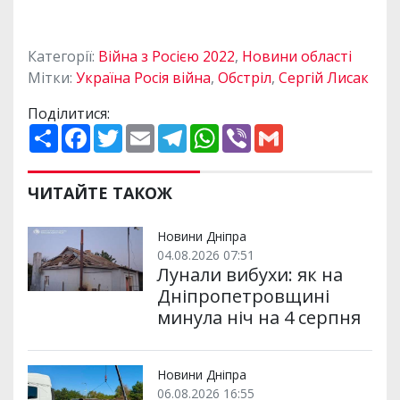
Категорії:
Війна з Росією 2022
,
Новини області
Мітки:
Україна Росія війна
,
Обстріл
,
Сергій Лисак
Поділитися:
П
F
T
E
T
W
V
G
о
a
w
m
e
h
i
m
ш
c
i
a
l
a
b
a
и
e
t
i
e
t
e
i
р
b
t
l
g
s
r
l
ЧИТАЙТЕ ТАКОЖ
и
o
e
r
A
т
o
r
a
p
и
k
m
p
Новини Дніпра
04.08.2026 07:51
Лунали вибухи: як на
Дніпропетровщині
минула ніч на 4 серпня
Новини Дніпра
06.08.2026 16:55