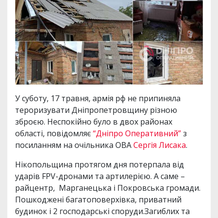
У суботу, 17 травня, армія рф не припиняла
тероризувати Дніпропетровщину різною
зброєю. Неспокійно було в двох районах
області, повідомляє
“Дніпро Оперативний”
з
посиланням на очільника ОВА
Сергія Лисака
.
Нікопольщина протягом дня потерпала від
ударів FPV-дронами та артилерією. А саме –
райцентр, Марганецька і Покровська громади.
Пошкоджені багатоповерхівка, приватний
будинок і 2 господарські споруди.Загиблих та