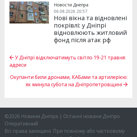
Новости Днепра
06.08.2026 20:57
Нові вікна та відновлені
покрівлі: у Дніпрі
відновлюють житловий
фонд після атак рф
У Дніпрі відключатимуть світло 19-21 травня:
адреси
Окупанти били дронами, КАБами та артилерією:
як минула субота на Дніпропетровщині
©2026 Новини Дніпра | Останні новини Дніпро
Оперативний
Всі права захищені. При повному або частковому