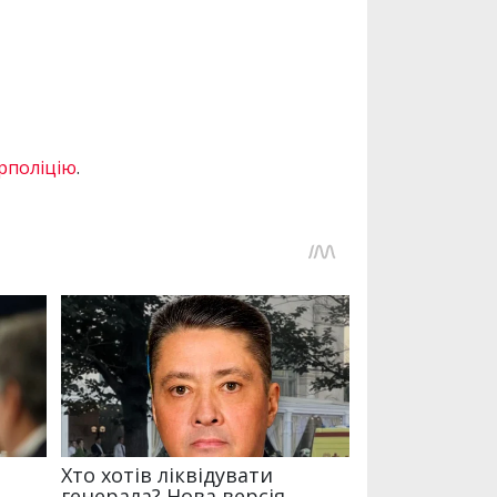
ерполіцію
.