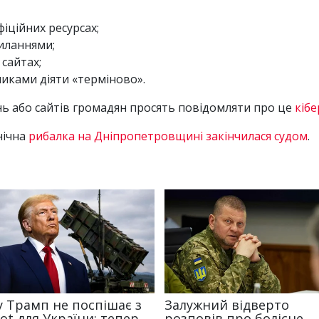
іційних ресурсах;
иланнями;
 сайтах;
ликами діяти «терміново».
нь або сайтів громадян просять повідомляти про це
кіб
нічна
рибалка на Дніпропетровщині закінчилася судом
.