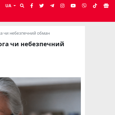
UA
га чи небезпечний обман
мога чи небезпечний