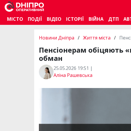
МІСТО
ПОДІЇ
ВІДЕО
ІСТОРІЇ
ВІЙНА
ДТП
АВ
Новини Дніпра
/
Життя міста
/
Пенс
Пенсіонерам обіцяють «
обман
25.05.2026 19:51 |
Аліна Рашевська