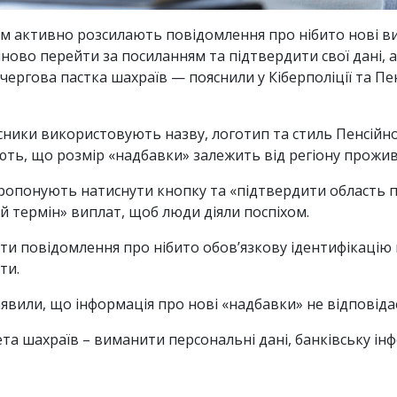
 активно розсилають повідомлення про нібито нові вип
ово перейти за посиланням та підтвердити свої дані, а
чергова пастка шахраїв — пояснили у Кіберполіції та Пе
ники використовують назву, логотип та стиль Пенсійн
ють, що розмір «надбавки» залежить від регіону прожив
опонують натиснути кнопку та «підтвердити область п
термін» виплат, щоб люди діяли поспіхом.
и повідомлення про нібито обов’язкову ідентифікацію пе
ти.
явили, що інформація про нові «надбавки» не відповідає
ета шахраїв – виманити персональні дані, банківську ін