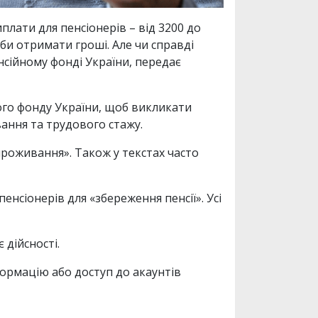
лати для пенсіонерів – від 3200 до
би отримати гроші. Але чи справді
нсійному фонді України, передає
ого фонду України, щоб викликати
ання та трудового стажу.
роживання». Також у текстах часто
нсіонерів для «збереження пенсії». Усі
 дійсності.
формацію або доступ до акаунтів