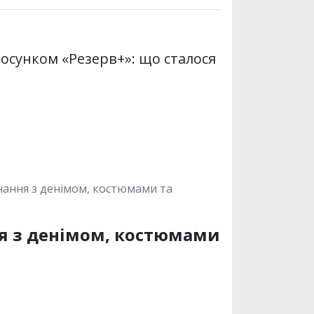
осунком «Резерв+»: що сталося
днання з денімом, костюмами та
ня з денімом, костюмами