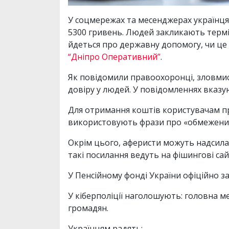
У соцмережах та месенджерах українцям
5300 гривень. Людей закликають термін
йдеться про державну допомогу, чи це 
“Дніпро Оперативний”
.
Як повідомили правоохоронці, зловмис
довіру у людей. У повідомленнях вказу
Для отримання коштів користувачам пр
використовують фрази про «обмежений 
Окрім цього, аферисти можуть надсилат
такі посилання ведуть на фішингові сай
У Пенсійному фонді України офіційно за
У кіберполіції наголошують: головна м
громадян.
Українцям радять: