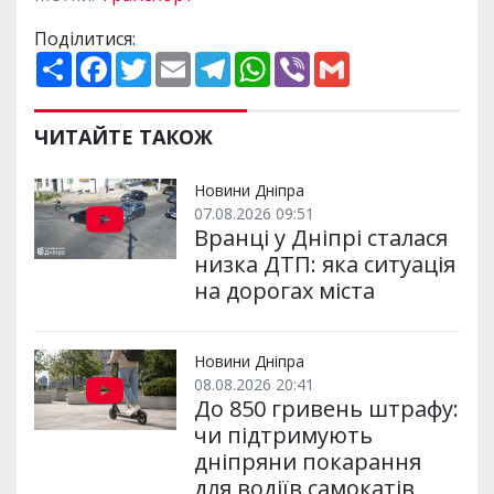
Поділитися:
П
F
T
E
T
W
V
G
о
a
w
m
e
h
i
m
ш
c
i
a
l
a
b
a
и
e
t
i
e
t
e
i
р
b
t
l
g
s
r
l
ЧИТАЙТЕ ТАКОЖ
и
o
e
r
A
т
o
r
a
p
и
k
m
p
Новини Дніпра
07.08.2026 09:51
Вранці у Дніпрі сталася
низка ДТП: яка ситуація
на дорогах міста
Новини Дніпра
08.08.2026 20:41
До 850 гривень штрафу:
чи підтримують
дніпряни покарання
для водіїв самокатів