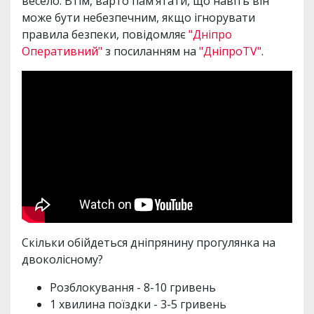
весело. Втім, варто пам’ятати, що навіть він
може бути небезпечним, якщо ігнорувати
правила безпеки, повідомляє
"Дніпро
Оперативний"
з посиланням на
"ДніпроTV"
.
Скільки обійдеться дніпрянину прогулянка на
двоколісному?
Розблокування - 8-10 гривень
1 хвилина поїздки - 3-5 гривень