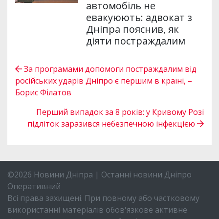
автомобіль не
евакуюють: адвокат з
Дніпра пояснив, як
діяти постраждалим
За програмами допомоги постраждалим від
російських ударів Дніпро є першим в країні, –
Борис Філатов
Перший випадок за 8 років: у Кривому Розі
підліток заразився небезпечною інфекцією
©2026 Новини Дніпра | Останні новини Дніпро
Оперативний
Всі права захищені. При повному або частковому
використанні матеріалів обов'язкове активне