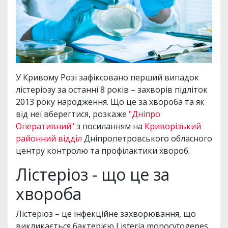
У Кривому Розі зафіксовано перший випадок
лістеріозу за останні 8 років – захворів підліток
2013 року народження. Що це за хвороба та як
від неї вберегтися, розкаже
"Дніпро
Оперативний"
з посиланням на
Криворізький
районний відділ
Дніпропетровського обласного
центру контролю та профілактики хвороб.
Лістеріоз - що це за
хвороба
Лістеріоз – це інфекційне захворювання, що
викликається бактерією Listeria monocytogenes.