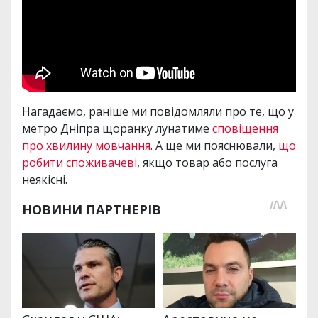
Нагадаємо, раніше ми повідомляли про те, що у
метро Дніпра щоранку лунатиме
сповіщення
про хвилину мовчання
. А ще ми пояснювали,
що
робити споживачеві
, якщо товар або послуга
неякісні.