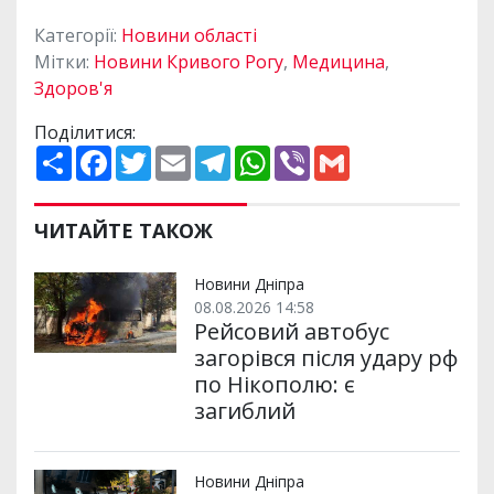
Категорії:
Новини області
Мітки:
Новини Кривого Рогу
,
Медицина
,
Здоров'я
Поділитися:
П
F
T
E
T
W
V
G
о
a
w
m
e
h
i
m
ш
c
i
a
l
a
b
a
и
e
t
i
e
t
e
i
р
b
t
l
g
s
r
l
ЧИТАЙТЕ ТАКОЖ
и
o
e
r
A
т
o
r
a
p
и
k
m
p
Новини Дніпра
08.08.2026 14:58
Рейсовий автобус
загорівся після удару рф
по Нікополю: є
загиблий
Новини Дніпра