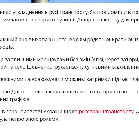
кли ускладнення в русі транспорту. Як повідомили в пр
я тимчасово перекрито вулицю Дніпросталівську для пр
нічний або виїхати з нього, водіям радять обирати об’
ходів.
и за звичними маршрутами без змін. Утім, через затори
ий та село Шевченко, рухається із суттєвими відхилення
 уважними та враховувати можливі затримки під час пл
цею Дніпросталівська для вантажного та приватного тр
их графіків.
и в законодавстві України щодо
реєстрації транспорту
. 
 була непроїзною роками.