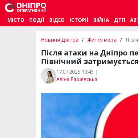
МІСТО
ПОДІЇ
ВІДЕО
ІСТОРІЇ
ВІЙНА
ДТП
АВ
Новини Дніпра
/
Життя міста
/
Післ
Після атаки на Дніпро п
Північний затримуєтьс
17.07.2025 10:43 |
Аліна Рашевська