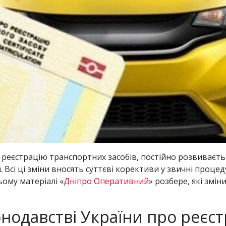
реєстрацію транспортних засобів, постійно розвиваєтьс
Всі ці зміни вносять суттєві корективи у звичні проце
ьому матеріалі «
Дніпро Оперативний
» розбере, які змі
онодавстві України про реєс