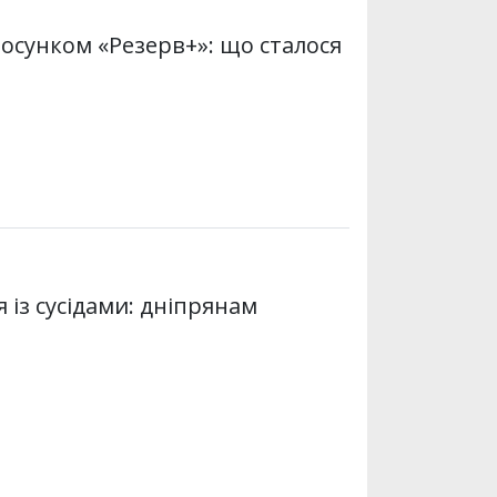
осунком «Резерв+»: що сталося
із сусідами: дніпрянам