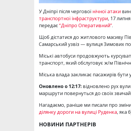
У Дніпрі після чергової
нічної атаки
вини
транспортної інфраструктури
, 17 липн
передає
“Дніпро Оперативний”
.
Щоб дістатися до житлового масиву Пів
Самарський узвіз — вулиця Зимових по
Міські автобуси продовжують курсуват
транспорт, який обслуговує ж/м Північн
Міська влада закликає пасажирів бути
Оновлено о 12:17:
відновлено рух вули
маршрути повернуться до своїх звичайн
Нагадаємо, раніше ми писали про змін
ділянку дороги на вулиці Руденка
, яка