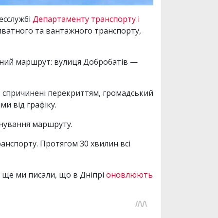
есслужбі
Департаменту транспорту і
иватного та вантажного транспорту,
їзний маршрут: вулиця Добробатів —
, спричинені перекриттям, громадський
ми від графіку.
анування маршруту.
анспорту. Протягом 30 хвилин всі
А ще ми писали, що в Дніпрі
оновлюють