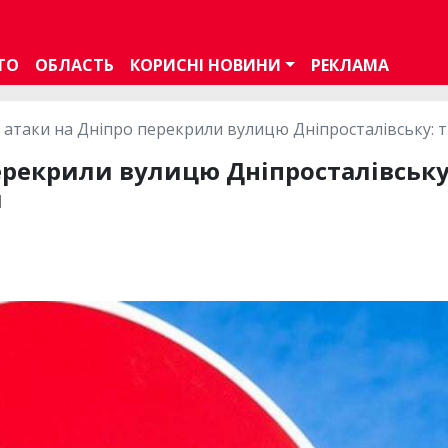
ТО
ОБЛАСТЬ
КОРИСНІ НОВИНИ
РЕКЛАМА
я атаки на Дніпро перекрили вулицю Дніпросталівську: 
ерекрили вулицю Дніпросталівську
я