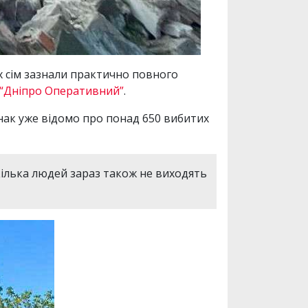
х сім зазнали практично повного
“Дніпро Оперативний”
.
днак уже відомо про понад 650 вибитих
кілька людей зараз також не виходять