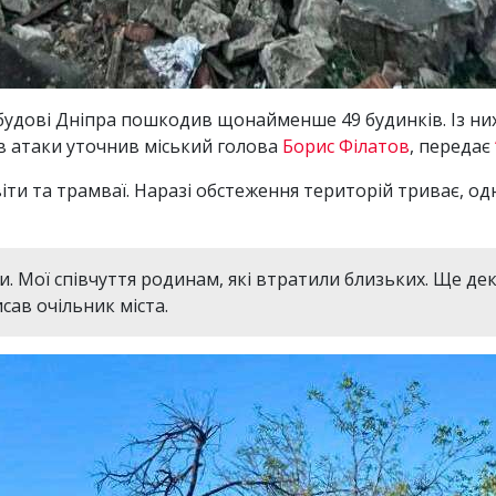
абудові Дніпра пошкодив щонайменше 49 будинків. Із ни
в атаки уточнив міський голова
Борис Філатов
, передає
іти та трамваї. Наразі обстеження територій триває, о
. Мої співчуття родинам, які втратили близьких. Ще де
исав очільник міста.