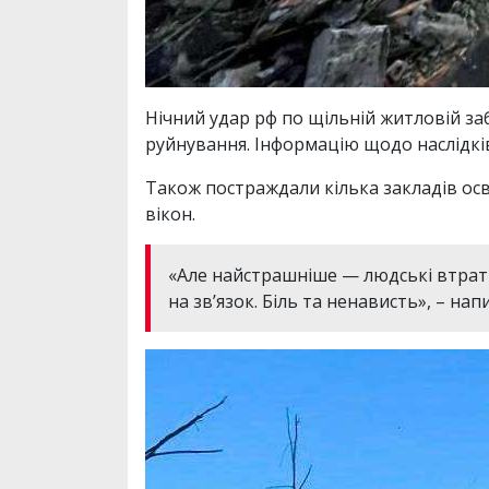
Нічний удар рф по щільній житловій з
руйнування. Інформацію щодо наслідкі
Також постраждали кілька закладів осв
вікон.
«Але найстрашніше — людські втрати
на зв’язок. Біль та ненависть», – нап