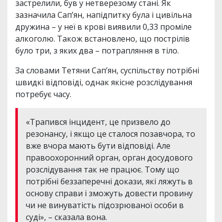
застрелили, був у нетверезому стані. Як
зазначила Сап’ян, напідпитку була і цивільна
дружина – у неї в крові виявили 0,33 проміле
алкоголю. Також встановлено, що пострілів
було три, з яких два – потрапляння в тіло.
За словами Тетяни Сап’ян, суспільству потрібні
швидкі відповіді, однак якісне розслідування
потребує часу.
«Трапився інцидент, це призвело до
резонансу, і якщо це сталося позавчора, то
вже вчора мають бути відповіді. Але
правоохоронний орган, орган досудового
розслідування так не працює. Тому що
потрібні беззаперечні докази, які ляжуть в
основу справи і зможуть довести провину
чи не винуватість підозрюваної особи в
суді», – сказала вона.