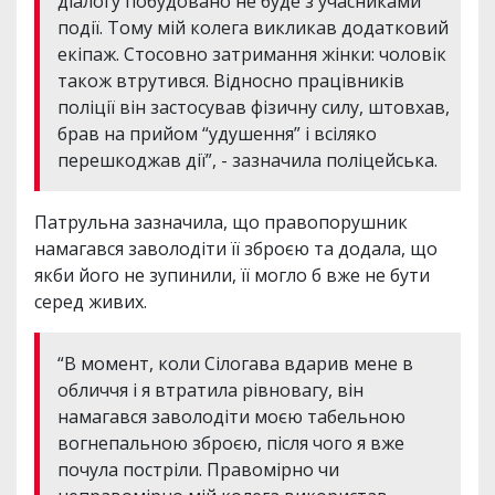
діалогу побудовано не буде з учасниками
події. Тому мій колега викликав додатковий
екіпаж. Стосовно затримання жінки: чоловік
також втрутився. Відносно працівників
поліції він застосував фізичну силу, штовхав,
брав на прийом “удушення” і всіляко
перешкоджав дії”, - зазначила поліцейська.
Патрульна зазначила, що правопорушник
намагався заволодіти її зброєю та додала, що
якби його не зупинили, її могло б вже не бути
серед живих.
“В момент, коли Сілогава вдарив мене в
обличчя і я втратила рівновагу, він
намагався заволодіти моєю табельною
вогнепальною зброєю, після чого я вже
почула постріли. Правомірно чи