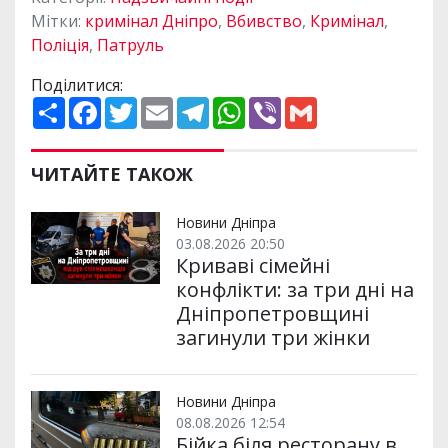
Мітки:
кримінал Дніпро
,
Вбивство
,
Кримінал
,
Поліція
,
Патруль
Поділитися:
П
F
T
E
T
W
V
G
о
a
w
m
e
h
i
m
ш
c
i
a
l
a
b
a
и
e
t
i
e
t
e
i
р
b
t
l
g
s
r
l
ЧИТАЙТЕ ТАКОЖ
и
o
e
r
A
т
o
r
a
p
и
k
m
p
Новини Дніпра
03.08.2026 20:50
Криваві сімейні
конфлікти: за три дні на
Дніпропетровщині
загинули три жінки
Новини Дніпра
08.08.2026 12:54
Бійка біля ресторану в