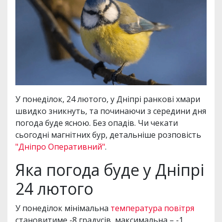
У понеділок, 24 лютого, у Дніпрі ранкові хмари
швидко зникнуть, та починаючи з середини дня
погода буде ясною. Без опадів. Чи чекати
сьогодні магнітних бур, детальніше розповість
"Дніпро Оперативний"
.
Яка погода буде у Дніпрі
24 лютого
У понеділок мінімальна
температура повітря
становитиме -8 градусів, максимальна – -1