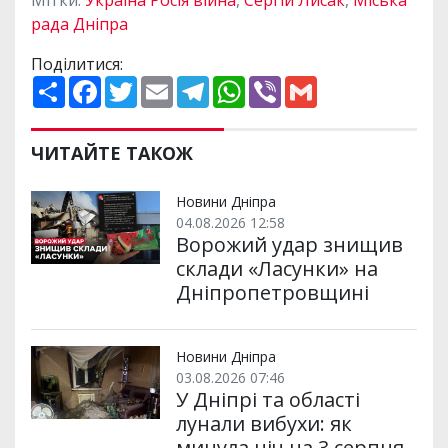
Мітки:
Україна Росія війна
,
Сергій Лисак
,
Міська
рада Дніпра
Поділитися:
П
F
T
E
T
W
V
G
о
a
w
m
e
h
i
m
ш
c
i
a
l
a
b
a
и
e
t
i
e
t
e
i
р
b
t
l
g
s
r
l
ЧИТАЙТЕ ТАКОЖ
и
o
e
r
A
т
o
r
a
p
и
k
m
p
Новини Дніпра
04.08.2026 12:58
Ворожий удар знищив
склади «Ласунки» на
Дніпропетровщині
Новини Дніпра
03.08.2026 07:46
У Дніпрі та області
лунали вибухи: як
минула ніч на 3 серпня