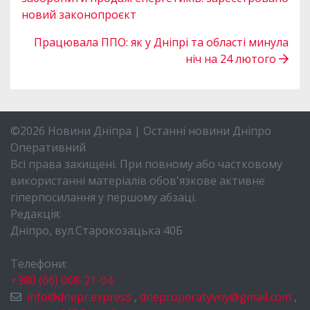
новий законопроєкт
Працювала ППО: як у Дніпрі та області минула
ніч на 24 лютого
©2026 Новини Дніпра | Останні новини Дніпро
Оперативний
Всі права захищені. При повному або частковому
використанні матеріалів обов'язкове активне
гіперпосилання у першому абзаці.
Редакція:
Дніпро, вул.Старокозацька 40Б
Телефони:
+380 (66) 068-21-04
info@dnepr.express
,
dneproperatyvny@gmail.com
,