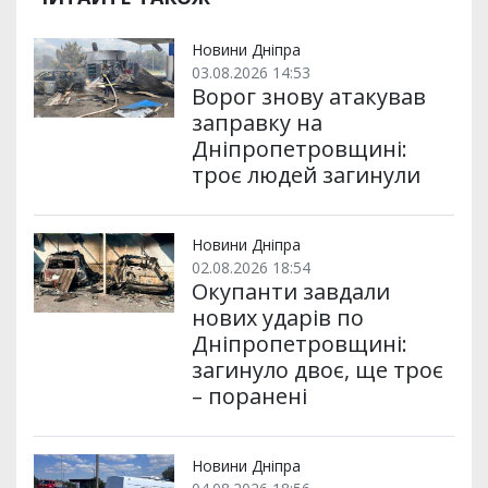
и
o
e
r
A
т
o
r
a
p
и
k
m
p
Новини Дніпра
03.08.2026 14:53
Ворог знову атакував
заправку на
Дніпропетровщині:
троє людей загинули
Новини Дніпра
02.08.2026 18:54
Окупанти завдали
нових ударів по
Дніпропетровщині:
загинуло двоє, ще троє
– поранені
Новини Дніпра