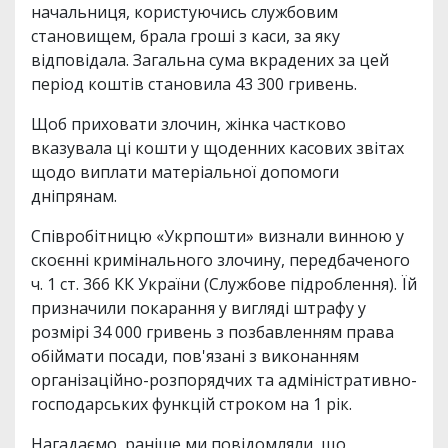
начальниця, користуючись службовим
становищем, брала гроші з каси, за яку
відповідала. Загальна сума вкрадених за цей
період коштів становила 43 300 гривень.
Щоб приховати злочин, жінка частково
вказувала ці кошти у щоденних касових звітах
щодо виплати матеріальної допомоги
дніпрянам.
Співробітницю «Укрпошти» визнали винною у
скоєнні кримінального злочину, передбаченого
ч. 1 ст. 366 КК України (Службове підроблення). Їй
призначили покарання у вигляді штрафу у
розмірі 34 000 гривень з позбавленням права
обіймати посади, пов'язані з виконанням
організаційно-розпорядчих та адміністративно-
господарських функцій строком на 1 рік.
Нагадаємо, раніше ми повідомляли, що