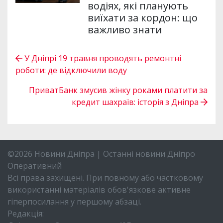
водіях, які планують
виїхати за кордон: що
важливо знати
У Дніпрі 19 травня проводять ремонтні
роботи: де відключили воду
ПриватБанк змусив жінку роками платити за
кредит шахраїв: історія з Дніпра
©2026 Новини Дніпра | Останні новини Дніпро
Оперативний
Всі права захищені. При повному або частковому
використанні матеріалів обов'язкове активне
гіперпосилання у першому абзаці.
Редакція: