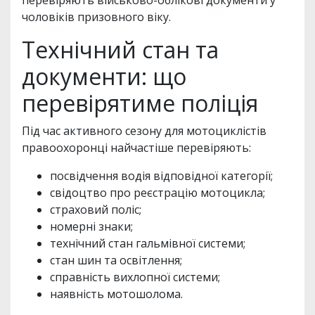
перевіряють військово-облікові документи у
чоловіків призовного віку.
Технічний стан та
документи: що
перевірятиме поліція
Під час активного сезону для мотоциклістів
правоохоронці найчастіше перевіряють:
посвідчення водія відповідної категорії;
свідоцтво про реєстрацію мотоцикла;
страховий поліс;
номерні знаки;
технічний стан гальмівної системи;
стан шин та освітлення;
справність вихлопної системи;
наявність мотошолома.