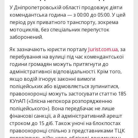
У Дніпропетровській області продовжує діяти
комендантська година — з 00:00 до 05:00. У цей
період рух приватного транспорту, зокрема
мотоциклів, без спеціальних перепусток
заборонений.
Як зазначають юристи порталу
Jurist.com.ua
, за
перебування на вулиці під час комендантської
години громадян можуть притягнути до
адміністративної відповідальності. Крім того,
якщо водій ігнорує законні вимоги
поліцейських або відмовляється зупинитися,
правоохоронці можуть застосувати статтю 185
КУпАП («Злісна непокора розпорядженню
поліцейського»). Вона передбачає не лише
фінансові санкції, а й адміністративний арешт
строком до 15 діб. Також уночі на блокпостах
правоохоронці спільно з представниками ТЦК