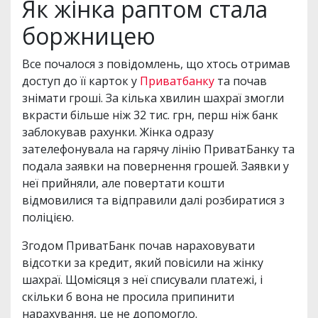
Як жінка раптом стала
боржницею
Все почалося з повідомлень, що хтось отримав
доступ до її карток у
Приватбанку
та почав
знімати гроші. За кілька хвилин шахраї змогли
вкрасти більше ніж 32 тис. грн, перш ніж банк
заблокував рахунки. Жінка одразу
зателефонувала на гарячу лінію ПриватБанку та
подала заявки на повернення грошей. Заявки у
неї прийняли, але повертати кошти
відмовилися та відправили далі розбиратися з
поліцією.
Згодом ПриватБанк почав нараховувати
відсотки за кредит, який повісили на жінку
шахраї. Щомісяця з неї списували платежі, і
скільки б вона не просила припинити
нарахування, це не допомогло.