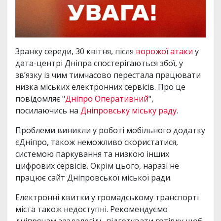
Зранку середи, 30 квітня, після
ворожої атаки
у
дата-центрі Дніпра спостерігаються збої, у
зв’язку із чим тимчасово перестала працювати
низка міських електронних сервісів. Про це
повідомляє "
Дніпро Оперативний
",
посилаючись на
Дніпровську міську раду
.
Проблеми виникли у роботі мобільного додатку
єДніпро, також неможливо скористатися,
системою паркування та низкою інших
цифрових сервісів. Окрім цього, наразі не
працює сайт Дніпровської міської ради.
Електронні квитки у громадському транспорті
міста також недоступні. Рекомендуємо
дніпрянам заздалегідь підготувати готівку щоб