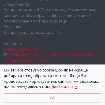
Оперативний
Всі права захищені. При повному або частковому
використанні матеріалів обов'язкове активне
гіперпосилання у першому абзаці.
Редакція:
Дніпро, вул.Старокозацька 40Б
Телефони:
+380 (66) 068-21-04
info@dnepr.express
,
dneproperatyvny@gmail.com
,
ad.dnipro365@gmail.com
НОВИНИ ДНІПРА
Ми використовуємо cookie щоб як найкраще
добирати та відображати контент. Якщо Ви
ПРО НАС
продовжуєте користуватись сайтом, ми вважаємо,
КОНТАКТИ
що Ви погодились з цим.
Детальніше
OK