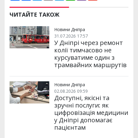
ш
c
i
a
l
a
b
a
и
e
t
i
e
t
e
i
р
b
t
l
g
s
r
l
ЧИТАЙТЕ ТАКОЖ
и
o
e
r
A
т
o
r
a
p
и
k
m
p
Новини Дніпра
31.07.2026 17:57
У Дніпрі через ремонт
колії тимчасово не
курсуватиме один з
трамвайних маршрутів
Новини Дніпра
02.08.2026 09:59
Доступні, якісні та
зручні послуги: як
цифровізація медицини
у Дніпрі допомагає
пацієнтам