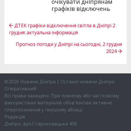
очікувати дніпрянам
графіків відключень
ДТЕК графіки відключення світла в Дніпрі 2
грудня: актуальна інформація
Прогноз погоди у Дніпрі на сьогодні, 2 грудня
2024
©2026 Новини Дніпра | Останні новини Дніпро
Оперативний
Всі права захищені. При повному або частковому
використанні матеріалів обов'язкове активне
гіперпосилання у першому абзаці.
Редакція:
Дніпро, вул.Старокозацька 40Б