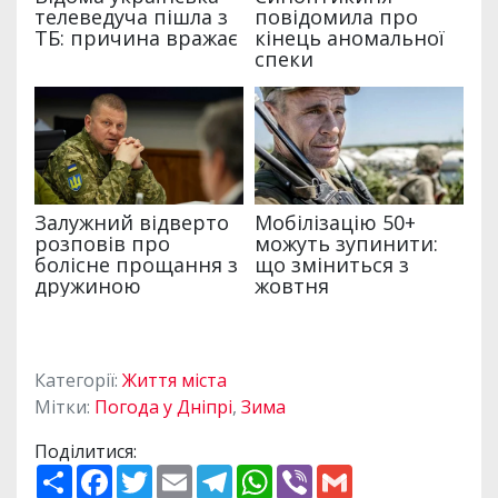
Категорії:
Життя міста
Мітки:
Погода у Дніпрі
,
Зима
Поділитися:
П
F
T
E
T
W
V
G
о
a
w
m
e
h
i
m