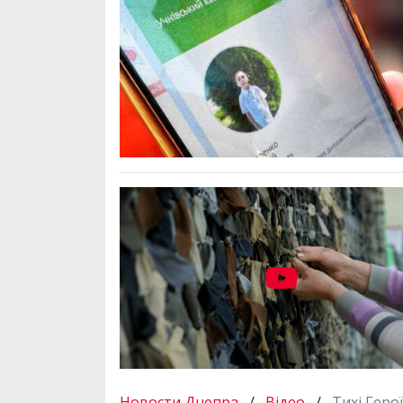
Новости Днепра
/
Відео
/
Тихі Геро