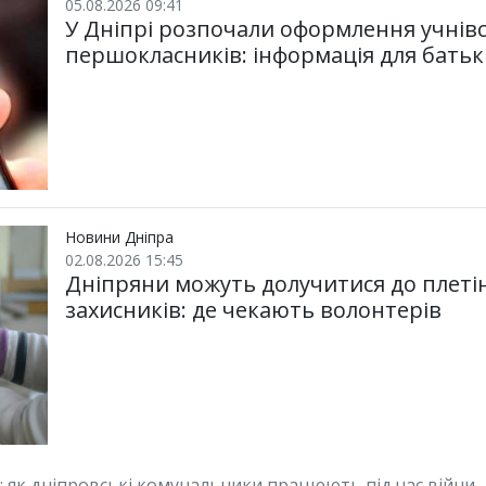
05.08.2026 09:41
У Дніпрі розпочали оформлення учнівс
першокласників: інформація для батьк
Новини Дніпра
02.08.2026 15:45
Дніпряни можуть долучитися до плетін
захисників: де чекають волонтерів
ї: як дніпровські комунальники працюють під час війни