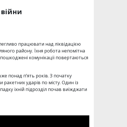
 війни
олегливо працювати над ліквідацією
іляного району. Їхня робота непомітна
 а пошкоджені комунікації повертаються
е понад п’ять років. З початку
ракетних ударів по місту. Один із
ипадку їхній підрозділ почав виїжджати