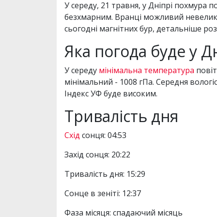
У середу, 21 травня, у Дніпрі похмура
безхмарним. Вранці можливий невеликий
сьогодні магнітних бур, детальніше роз
Яка погода буде у Д
У середу
мінімальна температура
повіт
мінімальний - 1008 гПа. Середня вологі
Індекс УФ буде високим.
Тривалість дня
Схід
сонця: 04:53
Захід сонця: 20:22
Тривалість дня: 15:29
Сонце в зеніті: 12:37
Фаза місяця: спадаючий місяць