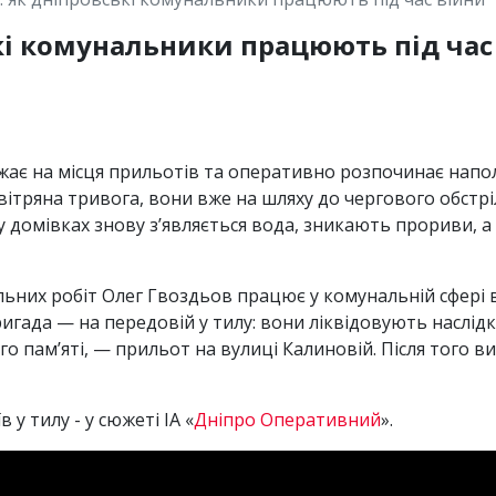
ькі комунальники працюють під час
їзжає на місця прильотів та оперативно розпочинає нап
повітряна тривога, вони вже на шляху до чергового обстр
 у домівках знову з’являється вода, зникають прориви,
них робіт Олег Гвоздьов працює у комунальній сфері вж
ада — на передовій у тилу: вони ліквідовують наслідки 
о пам’яті, — прильот на вулиці Калиновій. Після того в
у тилу - у сюжеті ІА «
Дніпро Оперативний
».