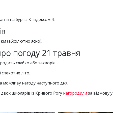
агнітна буря з К-індексом 4..
їв
7 км (абсолютно ясно).
ро погоду 21 травня
родить слабко або захворіє.
 спекотне літо.
на можливу негоду наступного дня.
 двох школярів із Кривого Рогу
нагородили
за відмову у