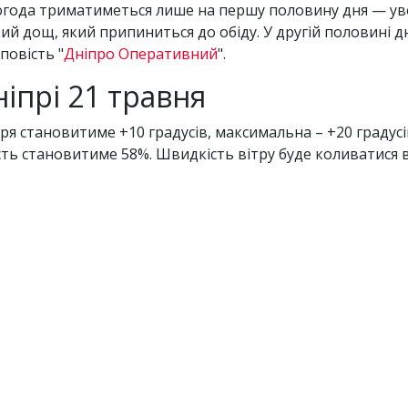
 погода триматиметься лише на першу половину дня — уве
 дощ, який припиниться до обіду. У другій половині дн
повість "
Дніпро Оперативний
".
ніпрі 21 травня
ря становитиме +10 градусів, максимальна – +20 градусі
сть становитиме 58%. Швидкість вітру буде коливатися від