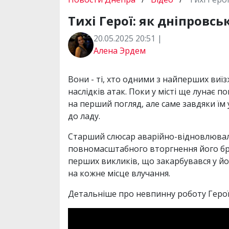
Тихі Герої: як дніпровс
20.05.2025 20:51 |
Алена Эрдем
Вони - ті, хто одними з найперших ви
наслідків атак. Поки у місті ще лунає 
на перший погляд, але саме завдяки їм
до ладу.
Старший слюсар аварійно-відновлюваль
повномасштабного вторгнення його бриг
перших викликів, що закарбувався у йог
на кожне місце влучання.
Детальніше про невпинну роботу Героїв 