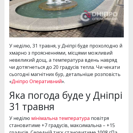
У неділю, 31 травня, у Дніпрі буде прохолодно й
хмарно з проясненнями, місцями можливий
невеликий дощ, а температура вдень навряд
чи дотягнеться до 20 градусів тепла. Чи чекати
сьогодні магнітних бур, детальніше розповість
«
Дніпро Оперативний
».
Яка погода буде у Дніпрі
31 травня
У неділю
мінімальна температура
повітря
становитиме +7 градусів, максимальна – +15
градусів. Середній тиск становитиме 1008 гПа,