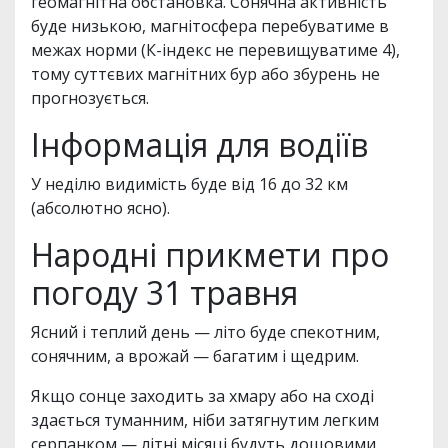
геомагнітна обстановка. Сонячна активність
буде низькою, магнітосфера перебуватиме в
межах норми (К-індекс не перевищуватиме 4),
тому суттєвих магнітних бур або збурень не
прогнозується.
Інформація для водіїв
У неділю видимість буде від 16 до 32 км
(абсолютно ясно).
Народні прикмети про
погоду 31 травня
Ясний і теплий день — літо буде спекотним,
сонячним, а врожай — багатим і щедрим.
Якщо сонце заходить за хмару або на сході
здається туманним, ніби затягнутим легким
серпанком — літні місяці будуть дощовими.