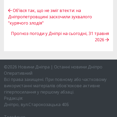
Об’ївся так, що не зміг втекти: на
Дніпропетровщині заскочили зухвалого
"курячого злодія"
Прогноз погоди у Дніпрі на сьогодні, 31 травня
2026
©2026 Новини Дніпра | Останні новини Дніпро
Оперативний
Всі права захищені. При повному або частковому
використанні матеріалів обов'язкове активне
гіперпосилання у першому абзаці.
Редакція:
Дніпро, вул.Старокозацька 40Б