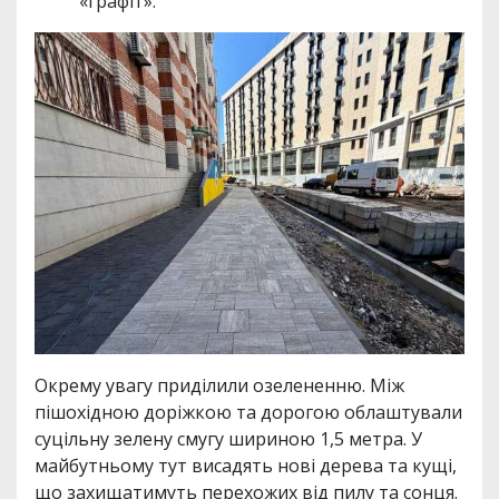
«графіт».
Окрему увагу приділили озелененню. Між
пішохідною доріжкою та дорогою облаштували
суцільну зелену смугу шириною 1,5 метра. У
майбутньому тут висадять нові дерева та кущі,
що захищатимуть перехожих від пилу та сонця.