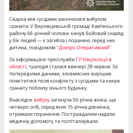
Сварка між сусідами закінчилася вибухом
гранати. У Верхівцевській громаді Кам’янського
району 66-річний чоловік кинув бойовий снаряд
у бік людей — є загибла і поранені, серед них
дитина, повідомляє
“Дніпро Оперативний”
.
За інформацією пресслужби
ГУ Нацполіції в
області
, трагедія сталася ввечері 28 червня. За
попередніми даними, зловмисник вирішив
помститися після конфлікту з сусідами та кинув
гранату поблизу їхнього будинку.
Внаслідок
вибуху
загинула 50-річна жінка, ще
четверо осіб, серед яких 15-річна дівчинка,
отримали поранення. Постраждалим надали
медичну допомогу та госпіталізували.