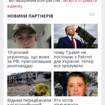
“мотиваційним контрактом”,
можуть отримати
відмову
.