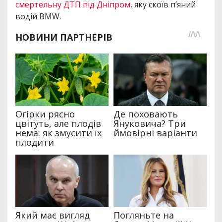
смертельну ДТП під Дніпром
, яку скоїв п’яний
водій BMW.