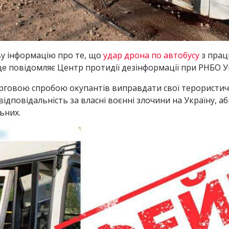
у інформацію про те, що
удар дрона по автобусу
з прац
це повідомляє Центр протидії дезінформації при РНБО У
рговою спробою окупантів виправдати свої терористичн
ідповідальність за власні воєнні злочини на Україну, а
ьних.