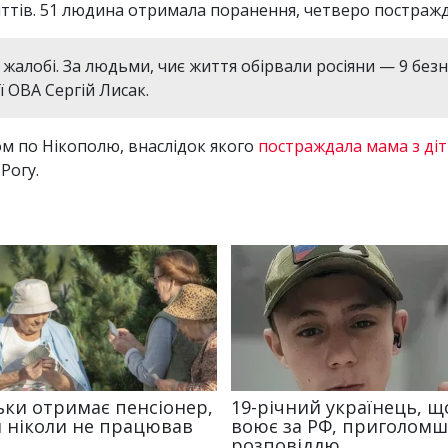
ттів. 51 людина отримала поранення, четверо постражда
 жалобі. За людьми, чиє життя обірвали росіяни — 9 бе
 ОВА Сергій Лисак.
м по Нікополю, внаслідок якого
постраждала мама з ді
Рогу.