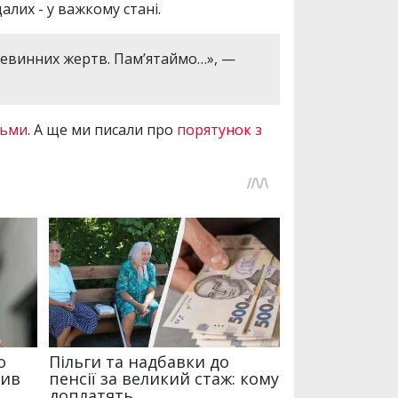
лих - у важкому стані.
зневинних жертв. Пам’ятаймо…», —
тьми
. А ще ми писали про
порятунок з