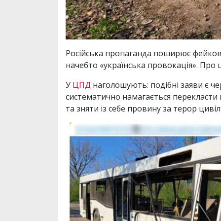
Російська пропаганда поширює фейков
начебто «українська провокація». Про 
У
ЦПД
наголошують: подібні заяви є че
систематично намагається перекласти в
та зняти із себе провину за терор цивіл