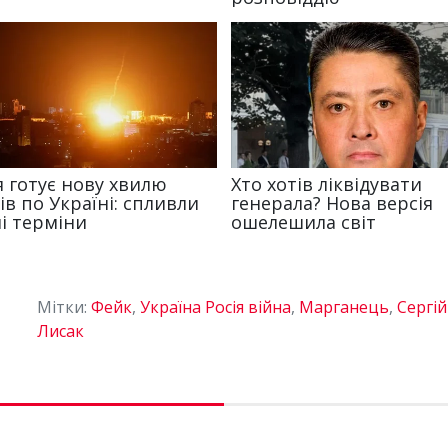
Мітки:
Фейк
,
Україна Росія війна
,
Марганець
,
Сергій
Лисак