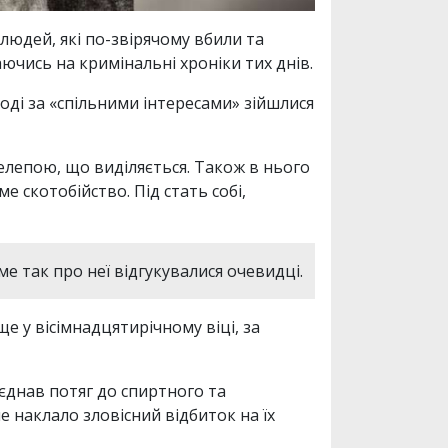
людей, які по-звірячому вбили та
аючись на кримінальні хроніки тих днів.
тоді за «спільними інтересами» зійшлися
елепою, що виділяється. Також в нього
е скотобійство. Під стать собі,
е так про неї відгукувалися очевидці.
е у вісімнадцятирічному віці, за
оєднав потяг до спиртного та
ле наклало зловісний відбиток на їх