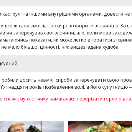
каструлі та іншими внутрішніми органами, довести не вд
ри все ж таки змогла трохи розговорити злочинців. За 
ав чи заперечував свої злочини, але, коли мова заходил
агаючись показати, як може легко впоратися зі свиням
не мало більшої цінності, ніж вищезгадана худоба.
ідсудний.
робили досить невмілі спроби заперечувати свою провин
п'ятнадцяти років позбавлення волі, а його супутницю 
що
сплячому хлопчику намагалася перерізати горло рідна