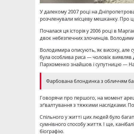
У далекому 2007 році на Дніпропетровщ
розчленували місцеву мешканку. Про ц
Почалася ця історія у 2006 році в Марг
двоє небезпечних злочинців. Володимир
Володимира описують, як високу, але 
була особлива риса — чоловік виявляв д
Пархоменко знайшов і супутницю — Н
Фарбована блондинка з обличчям база
Говорячи про першого, на момент арешт
зґвалтування з тяжкими наслідками. По
Спільного у житті цих людей було багат
сумнівного способу життя. І ще, канібалі
біографію.