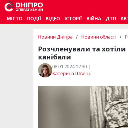
МІСТО
ПОДІЇ
ВІДЕО
ІСТОРІЇ
ВІЙНА
ДТП
АВ
Новини Дніпра
/
Новини області
/
Р
Розчленували та хотіли
канібали
08.01.2024 12:30 |
Катерина Швець