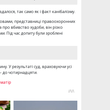
алося, так само як і факт канібалізму.
словами, представниці правоохоронних
а про вбивство худоби, він різко
и. Під час допиту були зроблені
у. У результаті суд, враховуючи усі
— до чотирнадцяти.
 матір