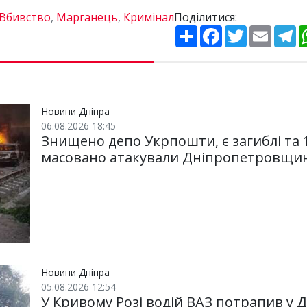
Вбивство
,
Марганець
,
Кримінал
Поділитися:
П
F
T
E
T
о
a
w
m
e
ш
c
i
a
l
и
e
t
i
e
р
b
t
l
g
и
o
e
r
т
o
r
a
и
k
m
Новини Дніпра
06.08.2026 18:45
Знищено депо Укрпошти, є загиблі та 
масовано атакували Дніпропетровщи
Новини Дніпра
05.08.2026 12:54
У Кривому Розі водій ВАЗ потрапив у 