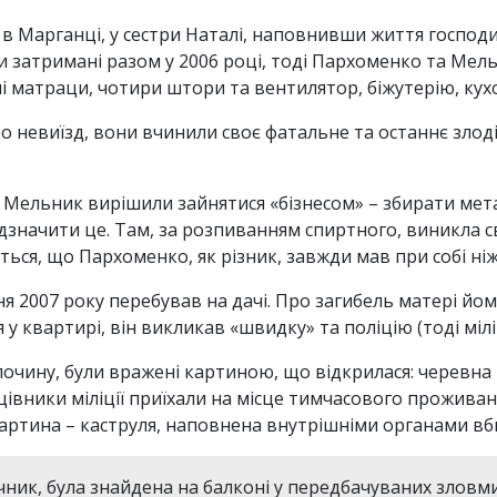
в Марганці, у сестри Наталі, наповнивши життя господин
затримані разом у 2006 році, тоді Пархоменко та Мельн
і матраци, чотири штори та вентилятор, біжутерію, ку
о невиїзд, вони вчинили своє фатальне та останнє злоді
 Мельник вирішили зайнятися «бізнесом» – збирати метал
дзначити це. Там, за розпиванням спиртного, виникла св
ться, що Пархоменко, як різник, завжди мав при собі ніж
дня 2007 року перебував на дачі. Про загибель матері й
у квартирі, він викликав «швидку» та поліцію (тоді міліц
злочину, були вражені картиною, що відкрилася: черевна
ацівники міліції приїхали на місце тимчасового прожива
артина – каструля, наповнена внутрішніми органами вби
чник, була знайдена на балконі у передбачуваних зловмис