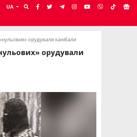
UA
 «нульових» орудували канібали
«нульових» орудували