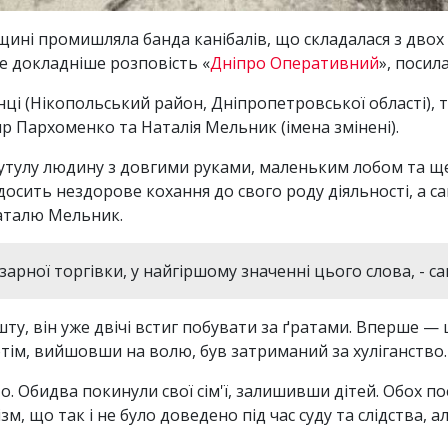
ині промишляла банда канібалів, що складалася з двох 
е докладніше розповість «
Дніпро Оперативний
», посил
анці (Нікопольський район, Дніпропетровської області), 
 Пархоменко та Наталія Мельник (імена змінені).
сутулу людину з довгими руками, маленьким лобом та щ
осить нездорове кохання до свого роду діяльності, а сам
аталю Мельник.
рної торгівки, у найгіршому значенні цього слова, - сам
у, він уже двічі встиг побувати за ґратами. Вперше — щ
тім, вийшовши на волю, був затриманий за хуліганство.
о. Обидва покинули свої сім'ї, залишивши дітей. Обох п
зм, що так і не було доведено під час суду та слідства, а