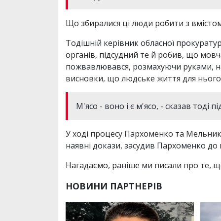
Що збиралися ці люди робити з вмістом 
Тодішній керівник обласної прокурату
органів, підсудний те й робив, що мовч
пожвавлювався, розмахуючи руками, нам
висновки, що людське життя для нього 
М'ясо - воно і є м'ясо, - сказав тоді п
У ході процесу Пархоменко та Мельник 
наявні докази, засудив Пархоменко до 
Нагадаємо, раніше ми писали про те, 