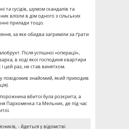
і та сусідів, шумом скандалів та
ик влізли в дім одного з сільських
хонні прилади тощо.
яння, за яке обидва загриміли за ґрати
обрухт. Після успішної «операції»,
арка, в ході якої господиня квартири
 і цей раз, не став винятком.
ому повідомив знайомий, який приходив
ія).
 порожнина вбитої була розкрита, а
ння Пархоменка та Мельник, де під час
тої.
ників, - йдеться у відомстві