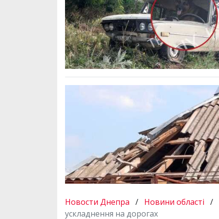
Новости Днепра
/
Новини області
/
ускладнення на дорогах