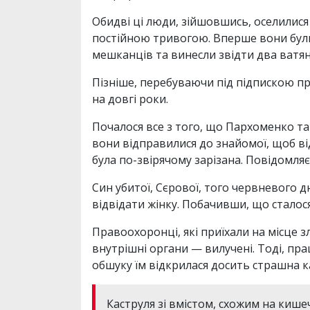
Обидві ці люди, зійшовшись, оселилися 
постійною тривогою. Вперше вони були 
мешканців та винесли звідти два ватян
Пізніше, перебуваючи під підпискою пр
на довгі роки.
Почалося все з того, що Пархоменко та
вони відправилися до знайомої, щоб ві
була по-звірячому зарізана. Повідомляє
Син убитої, Сєрової, того червневого 
відвідати жінку. Побачивши, що сталося 
Правоохоронці, які приїхали на місце 
внутрішні органи — вилучені. Тоді, пр
обшуку їм відкрилася досить страшна к
Каструля зі вмістом, схожим на кише