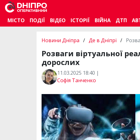
МІСТО
ПОДІЇ
ВІДЕО
ІСТОРІЇ
ВІЙНА
ДТП
АВ
Новини Дніпра
/
Де в Дніпрі
/
Розва
Розваги віртуальної реа
дорослих
11.03.2025 18:40 |
Софія Танченко