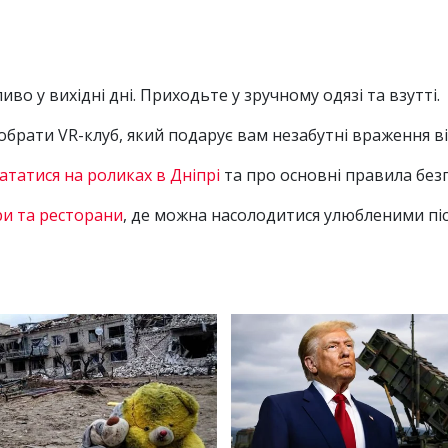
во у вихідні дні. Приходьте у зручному одязі та взутті.
рати VR-клуб, який подарує вам незабутні враження від
ататися на роликах в Дніпрі
та про основні правила без
ри та ресторани
, де можна насолодитися улюбленими пі