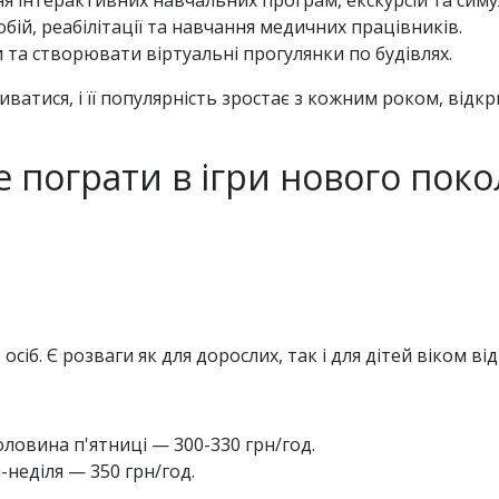
обій, реабілітації та навчання медичних працівників.
 та створювати віртуальні прогулянки по будівлях.
ватися, і її популярність зростає з кожним роком, відк
де пограти в ігри нового поко
іб. Є розваги як для дорослих, так і для дітей віком від
ловина п'ятниці — 300-330 грн/год.
-неділя — 350 грн/год.