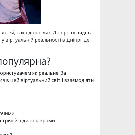
тей, так і дорослих. Дніпро не відстає
 у віртуальній реальності в Дніпрі, де
 популярна?
користувачем як реальне. За
 в цей віртуальний світ і взаємодіяти
ючими.
устрічей з динозаврами.
ляцій.