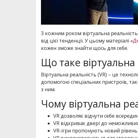
З кожним роком віртуальна реальність 
від цієї тенденції. У цьому матеріалі «
Д
кожен зможе знайти щось для себе.
Що таке віртуальна 
Віртуальна реальність (VR) – це техно
допомогою спеціальних пристроїв, так
з ним.
Чому віртуальна реа
VR дозволяє відчути себе всереди
VR відкриває двері до неможливих 
VR-ігри пропонують новий рівень 
VR використовується для створенн