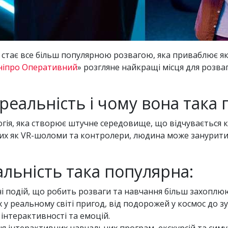
стає все більш популярною розвагою, яка приваблює як ді
ніпро Оперативний
» розгляне найкращі місця для розваг
реальність і чому вона така
логія, яка створює штучне середовище, що відчувається 
их як VR-шоломи та контролери, людина може зануритися
льність така популярна:
ні подій, що робить розваги та навчання більш захоплю
у реальному світі пригод, від подорожей у космос до з
інтерактивності та емоцій.
я інтерактивних навчальних програм, екскурсій та симу