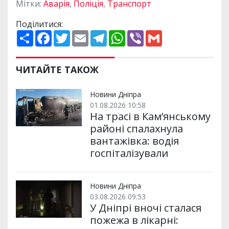
Мітки:
Аварія
,
Поліція
,
Транспорт
Поділитися:
П
F
T
E
T
W
V
G
о
a
w
m
e
h
i
m
ш
c
i
a
l
a
b
a
и
e
t
i
e
t
e
i
р
b
t
l
g
s
r
l
ЧИТАЙТЕ ТАКОЖ
и
o
e
r
A
т
o
r
a
p
и
k
m
p
Новини Дніпра
01.08.2026 10:58
На трасі в Кам’янському
районі спалахнула
вантажівка: водія
госпіталізували
Новини Дніпра
03.08.2026 09:53
У Дніпрі вночі сталася
пожежа в лікарні: