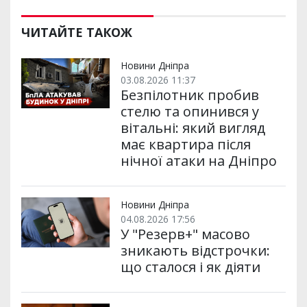
Поділитися:
П
F
T
E
T
W
V
G
о
a
w
m
e
h
i
m
ш
c
i
a
l
a
b
a
и
e
t
i
e
t
e
i
р
b
t
l
g
s
r
l
ЧИТАЙТЕ ТАКОЖ
и
o
e
r
A
т
o
r
a
p
и
k
m
p
Новини Дніпра
03.08.2026 11:37
Безпілотник пробив
стелю та опинився у
вітальні: який вигляд
має квартира після
нічної атаки на Дніпро
Новини Дніпра
04.08.2026 17:56
У "Резерв+" масово
зникають відстрочки:
що сталося і як діяти