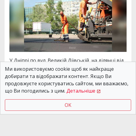
Ми використовуємо cookie щоб як найкраще
добирати та відображати контент. Якщо Ви
У Дніпрі по вул. Великій Діївській, на ділянці від
продовжуєте користуватись сайтом, ми вважаємо,
вул. Метробудівської до вул. Мукачівської,
що Ви погодились з цим.
Детальніше
закінчують поточний ремонт дороги. Його
виконують комплексно: оновлюють зливові
OK
мережі для покращення водовідведення. Про
це повідомляє
"Дніпро Оперативний".
За
словами
заступника директора
департаменту благоустрою та інфраструктури