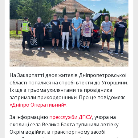
На Закарпатті двоє жителів Дніпропетровської
області попалися на спробі втекти до Угорщини.
Їх ще з трьома ухилянтами та провідника
затримали прикордонники. Про це повідомляє
«Дніпро Оперативний»
.
За інформацією
пресслужби ДПСУ
, учора на
околиці села Велика Бакта зупинили автівку.
Окрім водійки, в транспортному засобі