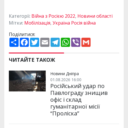
Категорії:
Війна з Росією 2022
,
Новини області
Мітки:
Мобілізація
,
Україна Росія війна
Поділитися:
П
F
T
E
T
W
V
G
о
a
w
m
e
h
i
m
ш
c
i
a
l
a
b
a
и
e
t
i
e
t
e
i
р
b
t
l
g
s
r
l
ЧИТАЙТЕ ТАКОЖ
и
o
e
r
A
т
o
r
a
p
и
k
m
p
Новини Дніпра
01.08.2026 16:00
Російський удар по
Павлограду знищив
офіс і склад
гуманітарної місії
“Проліска”