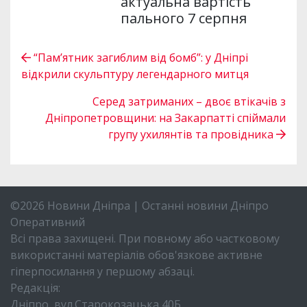
актуальна вартість
пального 7 серпня
“Пам’ятник загиблим від бомб”: у Дніпрі
відкрили скульптуру легендарного митця
Серед затриманих – двоє втікачів з
Дніпропетровщини: на Закарпатті спіймали
групу ухилянтів та провідника
©2026 Новини Дніпра | Останні новини Дніпро
Оперативний
Всі права захищені. При повному або частковому
використанні матеріалів обов'язкове активне
гіперпосилання у першому абзаці.
Редакція:
Дніпро, вул.Старокозацька 40Б