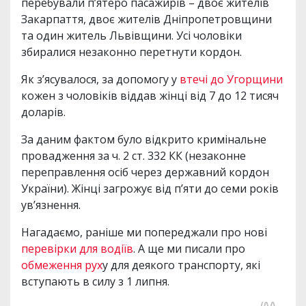
перебували п’ятеро пасажирів – двоє жителів
Закарпаття, двоє жителів Дніпропетровщини
та один житель Львівщини. Усі чоловіки
збиралися незаконно перетнути кордон.
Як з’ясувалося, за допомогу у
втечі до Угорщини
кожен з чоловіків віддав жінці від 7 до 12 тисяч
доларів.
За даним фактом було відкрито кримінальне
провадження за ч. 2 ст. 332 КК (незаконне
переправлення осіб через державний кордон
України). Жінці загрожує від п’яти до семи років
ув’язнення.
Нагадаємо, раніше ми попереджали про нові
перевірки для водіїв
. А ще ми писали про
обмеження рух
у для деякого транспорту, які
вступають в силу з 1 липня.