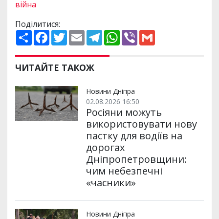
війна
Поділитися:
П
F
T
E
T
W
V
G
о
a
w
m
e
h
i
m
ш
c
i
a
l
a
b
a
и
e
t
i
e
t
e
i
р
b
t
l
g
s
r
l
ЧИТАЙТЕ ТАКОЖ
и
o
e
r
A
т
o
r
a
p
и
k
m
p
Новини Дніпра
02.08.2026 16:50
Росіяни можуть
використовувати нову
пастку для водіїв на
дорогах
Дніпропетровщини:
чим небезпечні
«часники»
Новини Дніпра