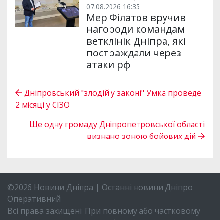
07.08.2026 16:35
Мер Філатов вручив
нагороди командам
ветклінік Дніпра, які
постраждали через
атаки рф
Дніпровський "злодій у законі" Умка проведе
2 місяці у СІЗО
Ще одну громаду Дніпропетровської області
визнано зоною бойових дій
©2026 Новини Дніпра | Останні новини Дніпро
Оперативний
Всі права захищені. При повному або частковому