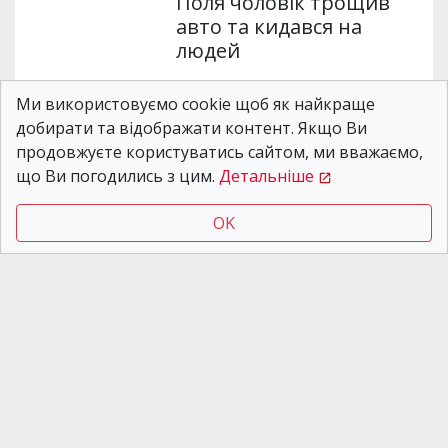
Поля чоловік трощив
авто та кидався на
людей
Ми використовуємо cookie щоб як найкраще
Новости Днепра
добирати та відображати контент. Якщо Ви
04.08.2026 14:50
продовжуєте користуватись сайтом, ми вважаємо,
Пішов з дому вночі: у
що Ви погодились з цим.
Детальніше
Дніпрі розшукують 14-
річного хлопця
OK
Новости Днепра
03.08.2026 09:53
У Дніпрі вночі сталася
пожежа в лікарні:
загинула людина, ще
дев’ятьох врятували
У Кам’янському чоловік розбещував 8-річну