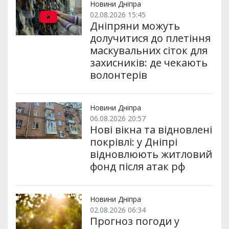
и
k
m
p
Новини Дніпра
02.08.2026 15:45
Дніпряни можуть
долучитися до плетіння
маскувальних сіток для
захисників: де чекають
волонтерів
Новини Дніпра
06.08.2026 20:57
Нові вікна та відновлені
покрівлі: у Дніпрі
відновлюють житловий
фонд після атак рф
Новини Дніпра
02.08.2026 06:34
Прогноз погоди у