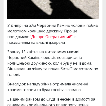
У Дніпрі на ж/м Червоний Камінь чоловік побив
молотком колишню дружину. Про це
повідомляє
"Дніпро Оперативний"
із
посиланням на власні джерела.
Зранку 15 квітня на житловому масиві
Червоний Камінь чоловік посварився із
колишньою дружиною, коли був у неї вдома.
Він напав на жінку та почав бити її молотком по
голові.
Внаслідок нападу жінка отримала численні
травми голови та була госпіталізована.
За даним фактом до ЄРДР внесені відомості за
ознаками кримінального правопорушення,