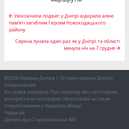
Увіковічили подвиг: у Дніпрі відкрили алею
пам’яті загиблим Героям Новокодацького
району
Сирена лунала один раз: як у Дніпрі та області
минула ніч на 7 грудня
©2026 Новини Дніпра | Останні новини Дніпро
Оперативний
Всі права захищені. При повному або частковому
використанні матеріалів обов'язкове активне
гіперпосилання у першому абзаці.
Редакція:
Дніпро, вул.Старокозацька 40Б