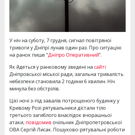
У ніч на суботу, 7 грудня, сигнал повітряної
тривоги у Дніпрі лунав один раз. Про ситуацію
на ранок пише "
Дніпро Оперативний
".
Як йдеться у ранковому зведені на
сайті
Дніпровської міської ради, загальна тривалість
небезпеки становила 2 години 6 хвилин. Ніч
минула без обстрілів.
Цієї ночі з-під завалів потрощеного будинку у
Кривому Розі рятувальники дістали тіло
третього загиблого внаслідок вчорашньої
атаки,
повідомив
очільник Дніпропетровської
ОВА Сергій Лисак. Пошуково-рятувальні роботи