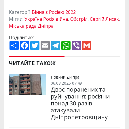
Категорії:
Війна з Росією 2022
Мітки:
Україна Росія війна
,
Обстріл
,
Сергій Лисак
,
Міська рада Дніпра
Поділитися:
П
F
T
E
T
W
V
G
о
a
w
m
e
h
i
m
ш
c
i
a
l
a
b
a
и
e
t
i
e
t
e
i
р
b
t
l
g
s
r
l
ЧИТАЙТЕ ТАКОЖ
и
o
e
r
A
т
o
r
a
p
и
k
m
p
Новини Дніпра
06.08.2026 07:49
Двоє поранених та
руйнування: росіяни
понад 30 разів
атакували
Дніпропетровщину