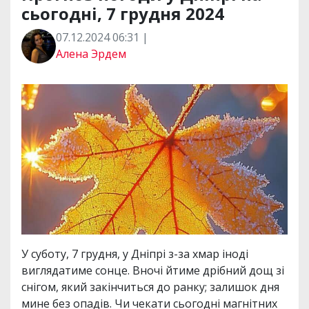
сьогодні, 7 грудня 2024
07.12.2024 06:31 |
Алена Эрдем
У суботу, 7 грудня, у Дніпрі з-за хмар іноді
виглядатиме сонце. Вночі йтиме дрібний дощ зі
снігом, який закінчиться до ранку; залишок дня
мине без опадів. Чи чекати сьогодні магнітних