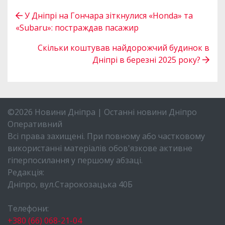
У Дніпрі на Гончара зіткнулися «Honda» та
«Subaru»: постраждав пасажир
Скільки коштував найдорожчий будинок в
Дніпрі в березні 2025 року?
©2026 Новини Дніпра | Останні новини Дніпро
Оперативний
Всі права захищені. При повному або частковому
використанні матеріалів обов'язкове активне
гіперпосилання у першому абзаці.
Редакція:
Дніпро, вул.Старокозацька 40Б
Телефони:
+380 (66) 068-21-04