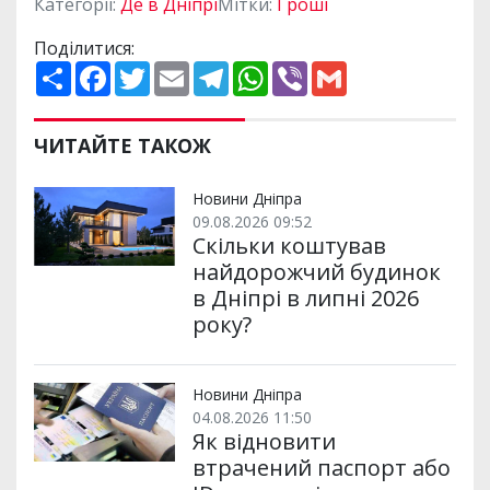
Категорії:
Де в Дніпрі
Мітки:
Гроші
Поділитися:
П
F
T
E
T
W
V
G
о
a
w
m
e
h
i
m
ш
c
i
a
l
a
b
a
и
e
t
i
e
t
e
i
р
b
t
l
g
s
r
l
ЧИТАЙТЕ ТАКОЖ
и
o
e
r
A
т
o
r
a
p
и
k
m
p
Новини Дніпра
09.08.2026 09:52
Скільки коштував
найдорожчий будинок
в Дніпрі в липні 2026
року?
Новини Дніпра
04.08.2026 11:50
Як відновити
втрачений паспорт або