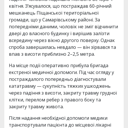
квітня. З’ясувалося, що постраждав 60-річний
мешканець Піщанської територіальної
громади, що у Самарівському районі. За
попередніми даними, чоловік не зміг відчинити
двері до власного будинку і вирішив залізти
всередину через вікно другого поверху. Однак
спроба завершилась невдало — він зірвався та
впав з висоти приблизно 2–2,5 метра.
На місце події оперативно прибула бригада
екстреної медичної допомоги. Під час огляду у
постраждалого попередньо діагностували
кататравму — сукупність тяжких ушкоджень
через падіння з висоти, закриту травму грудної
клітки, перелом ребер з правого боку та
закриту травму живота.
Після надання необхідної допомоги медики
транспортували пацієнта до місцевої лікарні