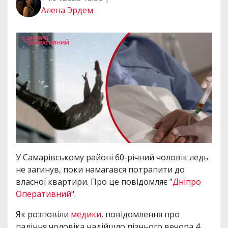
Алена Эрдем
У Самарівському районі 60-річний чоловік ледь
не загинув, поки намагався потрапити до
власної квартири. Про це повідомляє "
Дніпро
Оперативний
".
Як розповіли
медики
, повідомлення про
падіння чоловіка надійшло пізнього вечора 4