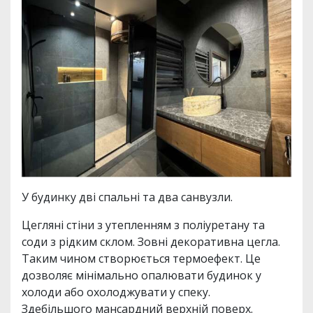
У будинку дві спальні та два санвузли.
Цегляні стіни з утепленням з поліуретану та
соди з рідким склом. Зовні декоративна цегла.
Таким чином створюється термоефект. Це
дозволяє мінімально опалювати будинок у
холоди або охолоджувати у спеку.
Здебільшого мансардний верхній поверх.