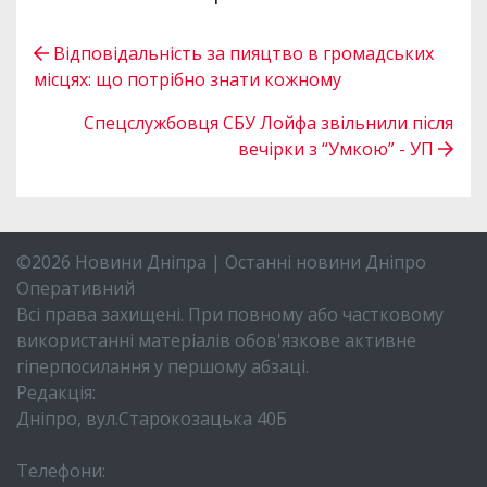
Відповідальність за пияцтво в громадських
місцях: що потрібно знати кожному
Спецслужбовця СБУ Лойфа звільнили після
вечірки з “Умкою” - УП
©2026 Новини Дніпра | Останні новини Дніпро
Оперативний
Всі права захищені. При повному або частковому
використанні матеріалів обов'язкове активне
гіперпосилання у першому абзаці.
Редакція:
Дніпро, вул.Старокозацька 40Б
Телефони: