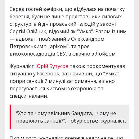
Серед гостей вечірки, що відбулася на початку
березня, були не лише представники силових
структур, а й дніпровський “злодій у законі”
Сергій Олійник, відомий як “Умка”. Разом із ним
— адвокат, пов’язаний з Олександром
Петровським “Наріком”, та троє
високопосадовців СБУ, включно з Лойфом.
Журналіст
Юрій Бутусов
також прокоментував
ситуацію у Facebook, зазначивши, що “Умка”,
попри санкції й минулі затримання, вільно
пересувається Києвом із охороною та
спецсигналами.
“Хто та чому звільнив бандита, і чому не
працюють санкції?”, - обурюється журналіст.
Окрім того, журналіст звернув увагу на те, що