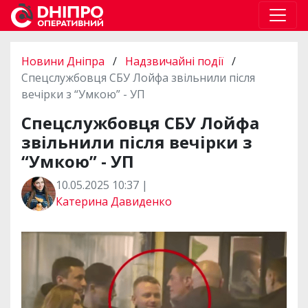
Новини Дніпра
/
Надзвичайні події
/
Спецслужбовця СБУ Лойфа звільнили після
вечірки з “Умкою” - УП
Спецслужбовця СБУ Лойфа
звільнили після вечірки з
“Умкою” - УП
10.05.2025 10:37 |
Катерина Давиденко