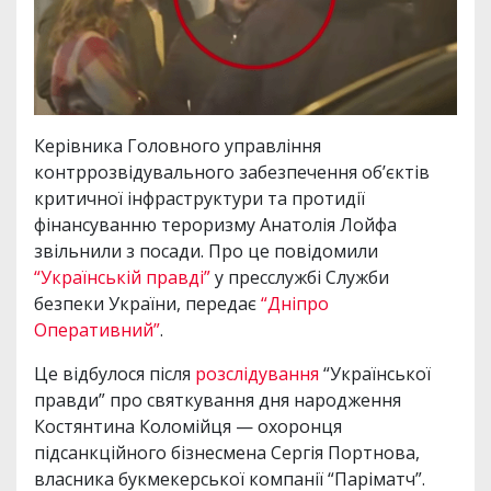
Керівника Головного управління
контррозвідувального забезпечення об’єктів
критичної інфраструктури та протидії
фінансуванню тероризму Анатолія Лойфа
звільнили з посади. Про це повідомили
“Українській правді”
у пресслужбі Служби
безпеки України, передає
“Дніпро
Оперативний”
.
Це відбулося після
розслідування
“Української
правди” про святкування дня народження
Костянтина Коломійця — охоронця
підсанкційного бізнесмена Сергія Портнова,
власника букмекерської компанії “Паріматч”.