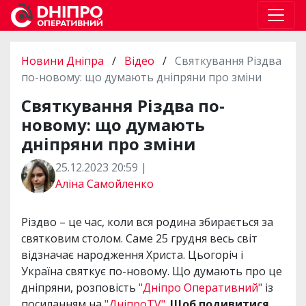
Новини Дніпра
/
Відео
/
Святкування Різдва
по-новому: що думають дніпряни про зміни
Святкування Різдва по-
новому: що думають
дніпряни про зміни
25.12.2023 20:59 |
Аліна Самойленко
Різдво – це час, коли вся родина збирається за
святковим столом. Саме 25 грудня весь світ
відзначає народження Христа. Цьогоріч і
Україна святкує по-новому. Що думають про це
дніпряни, розповість
"Дніпро Оперативний"
із
посиланням на
"ДніпроTV".
Щоб подивитися