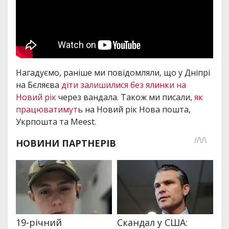
Нагадуємо, раніше ми повідомляли, що у Дніпрі
на Бєляєва
діти залишилися без ялинки на
Новий рік
через вандала. Також ми писали,
як
працюватимуть
на Новий рік Нова пошта,
Укрпошта та Meest.