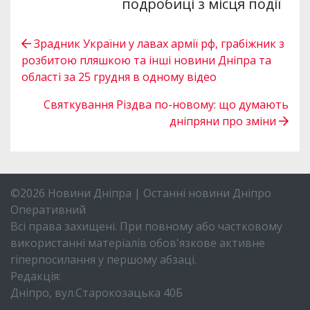
подробиці з місця події
Зрадник України у лавах армії рф, грабіжник з
розбитою пляшкою та інші новини Дніпра та
області за 25 грудня в одному відео
Святкування Різдва по-новому: що думають
дніпряни про зміни
©2026 Новини Дніпра | Останні новини Дніпро
Оперативний
Всі права захищені. При повному або частковому
використанні матеріалів обов'язкове активне
гіперпосилання у першому абзаці.
Редакція:
Дніпро, вул.Старокозацька 40Б