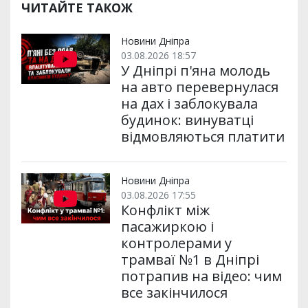
р
b
t
l
g
s
r
l
ЧИТАЙТЕ ТАКОЖ
и
o
e
r
A
т
o
r
a
p
и
k
m
p
Новини Дніпра
03.08.2026 18:57
У Дніпрі п'яна молодь
на авто перевернулася
на дах і заблокувала
будинок: винуватці
відмовляються платити
Новини Дніпра
03.08.2026 17:55
Конфлікт між
пасажиркою і
контролерами у
трамваї №1 в Дніпрі
потрапив на відео: чим
все закінчилося