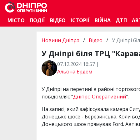
МІСТО
ПОДІЇ
ВІДЕО
ІСТОРІЇ
ВІЙНА
ДТП
АВ
Новини Дніпра
/
Відео
/
У Дніпрі бі
У Дніпрі біля ТРЦ "Карав
07.12.2024 16:57 |
Альона Ердем
У Дніпрі на перетині в районі торговог
повідомляє "
Дніпро Оперативний
".
На записі, який зафіксувала камера Си
Донецьке шосе - Березинська. Коли вод
Донецького шосе прямував Ford. Автівк