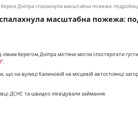
 березі Дніпра спалахнула масштабна пожежа: подробиці 
 спалахнула масштабна пожежа: под
над лівим берегом Дніпра містяни могли спостерігати гус
й
".
 що на вулиці Калиновій на місцевій автостоянці загор
івці ДСНС та швидко ліквідували займання.