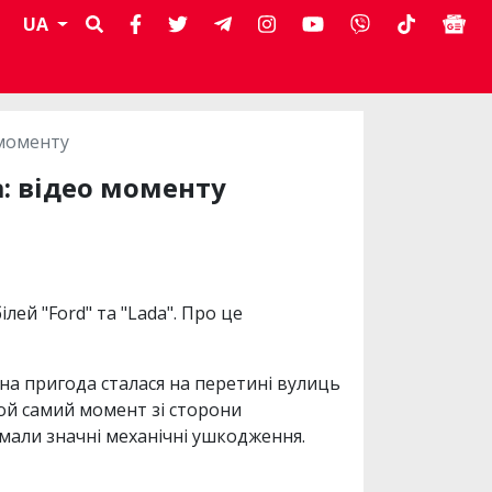
UA
 моменту
a: відео моменту
лей "Ford" та "Lada". Про це
на пригода сталася на перетині вулиць
ой самий момент зі сторони
имали значні механічні ушкодження.