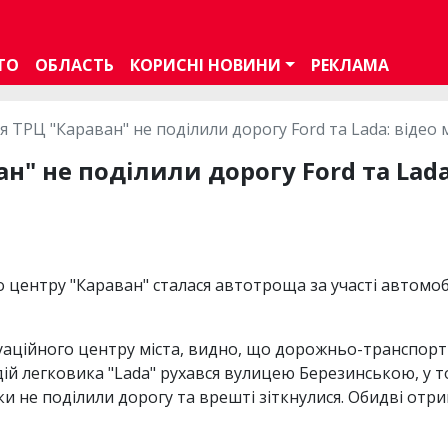
ТО
ОБЛАСТЬ
КОРИСНІ НОВИНИ
РЕКЛАМА
ля ТРЦ "Караван" не поділили дорогу Ford та Lada: відео
ан" не поділили дорогу Ford та Lad
о центру "Караван" сталася автотроща за участі автомобі
туаційного центру міста, видно, що дорожньо-транспорт
ій легковика "Lada" рухався вулицею Березинською, у т
и не поділили дорогу та врешті зіткнулися. Обидві отр