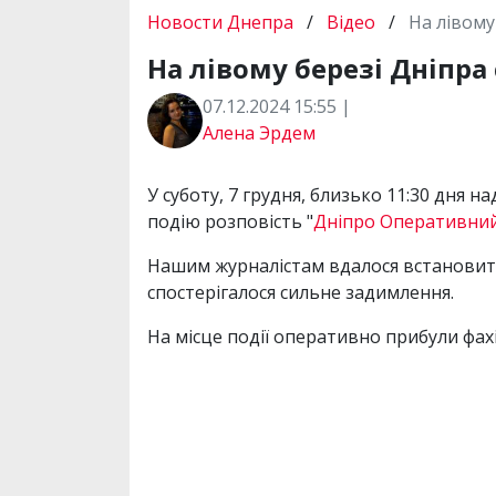
Новости Днепра
/
Відео
/
На лівому
На лівому березі Дніпра
07.12.2024 15:55 |
Алена Эрдем
У суботу, 7 грудня, близько 11:30 дня 
подію розповість "
Дніпро Оперативни
Нашим журналістам вдалося встановити,
спостерігалося сильне задимлення.
На місце події оперативно прибули фах