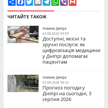
о
a
w
m
e
h
i
m
ш
c
i
a
l
a
b
a
и
e
t
i
e
t
e
i
р
b
t
l
g
s
r
l
ЧИТАЙТЕ ТАКОЖ
и
o
e
r
A
т
o
r
a
p
и
k
m
p
Новини Дніпра
02.08.2026 09:59
Доступні, якісні та
зручні послуги: як
цифровізація медицини
у Дніпрі допомагає
пацієнтам
Новини Дніпра
03.08.2026 06:32
Прогноз погоди у
Дніпрі на сьогодні, 3
серпня 2026