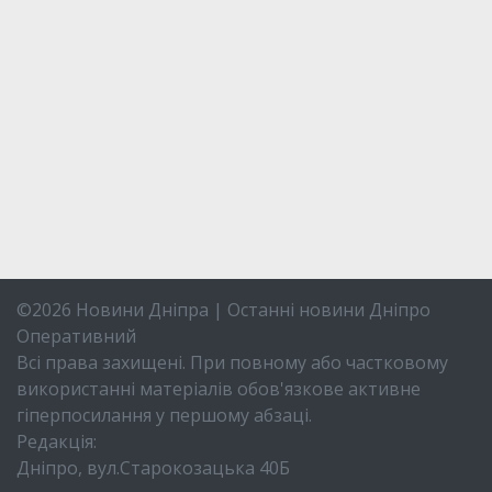
©2026 Новини Дніпра | Останні новини Дніпро
Оперативний
Всі права захищені. При повному або частковому
використанні матеріалів обов'язкове активне
гіперпосилання у першому абзаці.
Редакція:
Дніпро, вул.Старокозацька 40Б