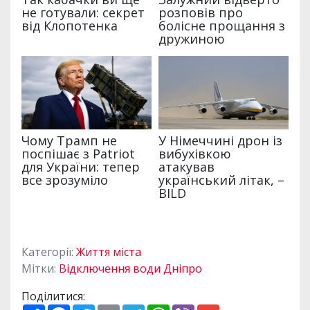
Категорії:
Життя міста
Мітки:
Відключення води Дніпро
Поділитися:
П
F
T
E
T
W
V
G