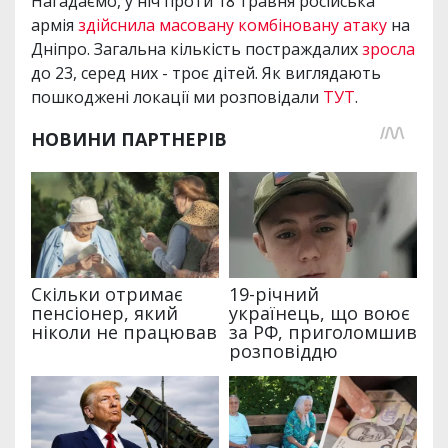
Нагадаємо, у ніч проти 18 травня російська
армія
здійснила масовану комбіновану атаку
на
Дніпро. Загальна кількість постраждалих
зросла
до 23, серед них - троє дітей. Як виглядають
пошкоджені локації ми розповідали
ТУТ
.