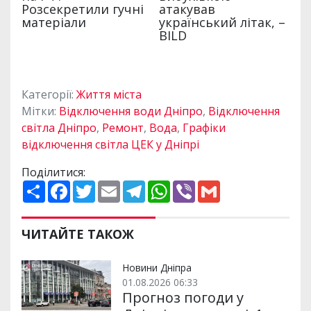
Категорії:
Життя міста
Мітки:
Відключення води Дніпро
,
Відключення
світла Дніпро
,
Ремонт
,
Вода
,
Графіки
відключення світла ЦЕК у Дніпрі
Поділитися:
П
F
T
E
T
W
V
G
о
a
w
m
e
h
i
m
ш
c
i
a
l
a
b
a
и
e
t
i
e
t
e
i
р
b
t
l
g
s
r
l
ЧИТАЙТЕ ТАКОЖ
и
o
e
r
A
т
o
r
a
p
и
k
m
p
Новини Дніпра
01.08.2026 06:33
Прогноз погоди у