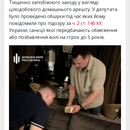
Тищенко запобіжного заходу у вигляді
цілодобового домашнього арешту. У депутата
було проведено обшуки під час яких йому
повідомили про підозру за
ч. 2 ст. 146 КК
України, санкції якої передбачають обмеження
або позбавлення волі на строк до 5 років.