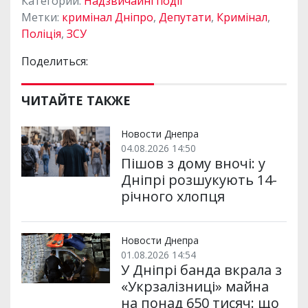
Категории:
Надзвичайні події
Метки:
кримінал Дніпро
,
Депутати
,
Кримінал
,
Поліція
,
ЗСУ
Поделиться:
ЧИТАЙТЕ ТАКЖЕ
Новости Днепра
04.08.2026 14:50
Пішов з дому вночі: у
Дніпрі розшукують 14-
річного хлопця
Новости Днепра
01.08.2026 14:54
У Дніпрі банда вкрала з
«Укрзалізниці» майна
на понад 650 тисяч: що