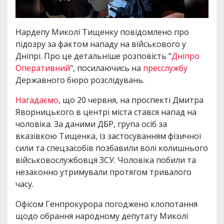
Нардепу Миколі Тищенку повідомлено про
підозру за фактом нападу на військового у
Дніпрі. Про це детальніше розповість "
Дніпро
Оперативний
", посилаючись на
пресслужбу
Державного бюро розслідувань.
Нагадаємо
, що 20 червня, на проспекті Дмитра
Яворницького в центрі міста стався напад на
чоловіка. За даними ДБР, група осіб за
вказівкою Тищенка, із застосуванням фізичної
сили та спецзасобів позбавили волі колишнього
військовослужбовця ЗСУ. Чоловіка побили та
незаконно утримували протягом тривалого
часу.
Офісом Генпрокурора погоджено клопотання
щодо обрання народному депутату Миколі