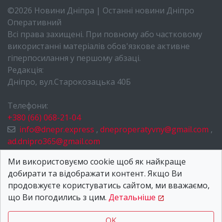
©2026 Новини Дніпра | Останні новини Дніпро
Оперативний
Всі права захищені. При повному або частковому
використанні матеріалів обов'язкове активне
гіперпосилання у першому абзаці.
Редакція:
Дніпро, вул.Старокозацька 40Б
Телефони:
+380 (66) 068-21-04
info@dnepr.express
,
dneproperatyvny@gmail.com
,
ad.dnipro365@gmail.com
НОВИНИ ДНІПРА
Ми використовуємо cookie щоб як найкраще
добирати та відображати контент. Якщо Ви
ПРО НАС
продовжуєте користуватись сайтом, ми вважаємо,
КОНТАКТИ
що Ви погодились з цим.
Детальніше
OK