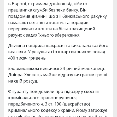
в Європі, отримала дзвінок від нібито
працівника служби безпеки банку. Він
повідомив дівчині, що з її банківського рахунку
намагаються зняти кошти, та порадив
перерахувати кошти на більш захищений
рахунок задля їхнього збереження.
Дівчина повірила шахраєві та виконала всі його
вказівки. У результаті з її картки зникло понад
400 тисяч гривень.
Зловмисником виявився 24-річний мешканець
Дніпра. Хлопець майже відразу витратив гроші
на свій розсуд.
Фігуранту повідомили про підозру у скоєнні
кримінального правопорушення,
передбаченого ч. 3 ст. 190 (шахрайство)
Кримінального кодексу України. Йому загрожує
штраф або позбавлення волі на строк від 3 до 5