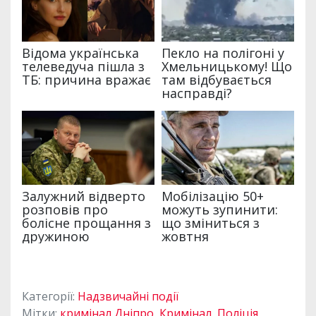
Категорії:
Надзвичайні події
Мітки:
кримінал Дніпро
,
Кримінал
,
Поліція