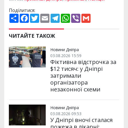
Поділитися:
П
F
T
E
T
W
V
G
о
a
w
m
e
h
i
m
ш
c
i
a
l
a
b
a
и
e
t
i
e
t
e
i
р
b
t
l
g
s
r
l
ЧИТАЙТЕ ТАКОЖ
и
o
e
r
A
т
o
r
a
p
и
k
m
p
Новини Дніпра
03.08.2026 15:59
Фіктивна відстрочка за
$12 тисяч: у Дніпрі
затримали
організатора
незаконної схеми
Новини Дніпра
03.08.2026 09:53
У Дніпрі вночі сталася
пожежа в лікарні: