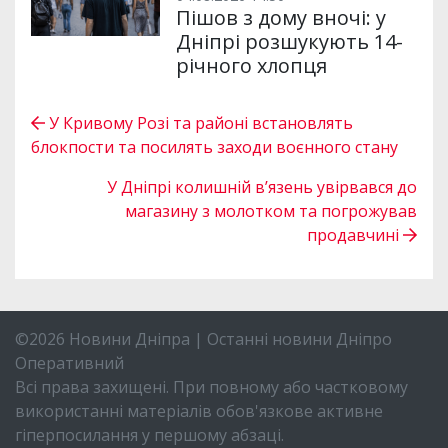
Пішов з дому вночі: у
Дніпрі розшукують 14-
річного хлопця
У Кривому Розі та районі встановлять
блокпости та посилять заходи воєнного стану
У Дніпрі колишній в’язень увірвався до
магазину з молотком та погрожував
продавчині
©2026 Новини Дніпра | Останні новини Дніпро
Оперативний
Всі права захищені. При повному або частковому
використанні матеріалів обов'язкове активне
гіперпосилання у першому абзаці.