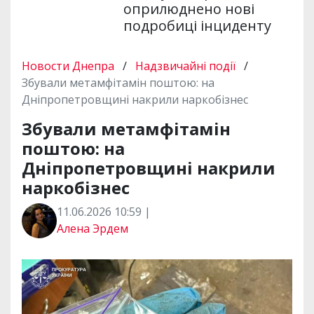
оприлюднено нові
подробиці інциденту
Новости Днепра
/
Надзвичайні події
/
Збували метамфітамін поштою: на
Дніпропетровщині накрили наркобізнес
Збували метамфітамін
поштою: на
Дніпропетровщині накрили
наркобізнес
11.06.2026 10:59 |
Алена Эрдем