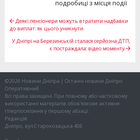
подробиці з місця події
Деякі пенсіонери можуть втратити надбавки
до виплат: як цього уникнути
У Дніпрі на Березинській сталася серйозна ДТП,
є постраждала: відео моменту
©2026 Новини Дніпра | Останні новини Дніпро
Оперативний
Всі права захищені. При повному або частковому
використанні матеріалів обов'язкове активне
гіперпосилання у першому абзаці.
Редакція:
Дніпро, вул.Старокозацька 40Б