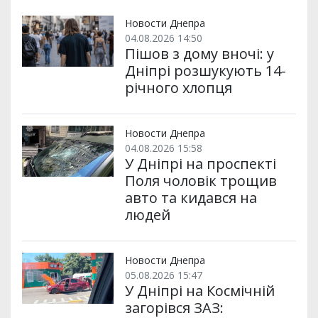
т
o
r
a
p
и
k
m
p
Новости Днепра
04.08.2026 14:50
Пішов з дому вночі: у
Дніпрі розшукують 14-
річного хлопця
Новости Днепра
04.08.2026 15:58
У Дніпрі на проспекті
Поля чоловік трощив
авто та кидався на
людей
Новости Днепра
05.08.2026 15:47
У Дніпрі на Космічній
загорівся ЗАЗ: