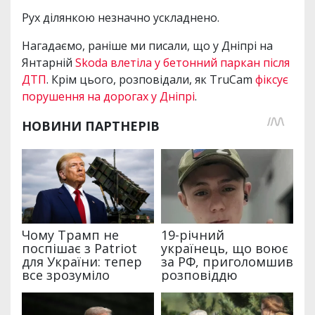
Рух ділянкою незначно ускладнено.
Нагадаємо, раніше ми писали, що у Дніпрі на
Янтарній
Skoda влетіла у бетонний паркан після
ДТП
. Крім цього, розповідали, як TruCam
фіксує
порушення на дорогах у Дніпрі
.