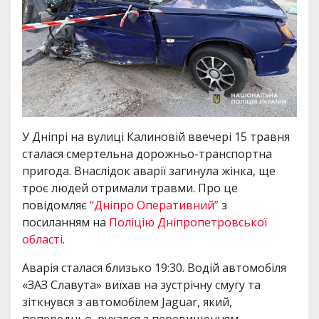
У Дніпрі на вулиці Калиновій ввечері 15 травня
сталася смертельна дорожньо-транспортна
пригода. Внаслідок аварії загинула жінка, ще
троє людей отримали травми. Про це
повідомляє
“Дніпро Оперативний”
з
посиланням на
Поліцію Дніпропетровської
області
.
Аварія сталася близько 19:30. Водій автомобіля
«ЗАЗ Славута» виїхав на зустрічну смугу та
зіткнувся з автомобілем Jaguar, який,