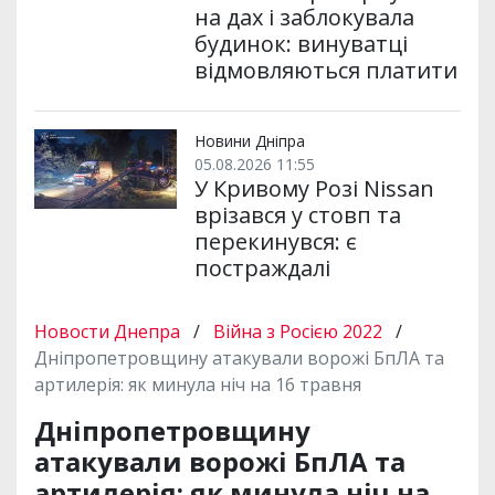
на дах і заблокувала
будинок: винуватці
відмовляються платити
Новини Дніпра
05.08.2026 11:55
У Кривому Розі Nissan
врізався у стовп та
перекинувся: є
постраждалі
Новости Днепра
/
Війна з Росією 2022
/
Дніпропетровщину атакували ворожі БпЛА та
артилерія: як минула ніч на 16 травня
Дніпропетровщину
атакували ворожі БпЛА та
артилерія: як минула ніч на