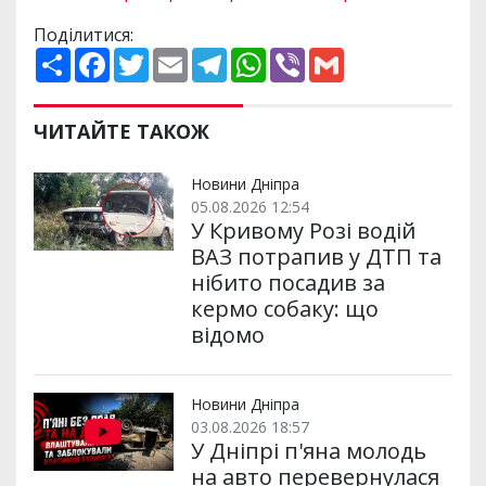
Поділитися:
П
F
T
E
T
W
V
G
о
a
w
m
e
h
i
m
ш
c
i
a
l
a
b
a
и
e
t
i
e
t
e
i
р
b
t
l
g
s
r
l
ЧИТАЙТЕ ТАКОЖ
и
o
e
r
A
т
o
r
a
p
и
k
m
p
Новини Дніпра
05.08.2026 12:54
У Кривому Розі водій
ВАЗ потрапив у ДТП та
нібито посадив за
кермо собаку: що
відомо
Новини Дніпра
03.08.2026 18:57
У Дніпрі п'яна молодь
на авто перевернулася