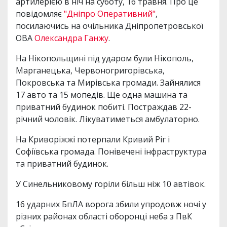
артилерією в ніч на суботу, 16 травня. Про це
повідомляє
"Дніпро Оперативний"
,
посилаючись на очільника Дніпропетровської
ОВА
Олександра Ганжу
.
На Нікопольщині під ударом були Нікополь,
Марганецька, Червоногригорівська,
Покровська та Мирівська громади. Зайнялися
17 авто та 15 мопедів. Ще одна машина та
приватний будинок побиті. Постраждав 22-
річний чоловік. Лікуватиметься амбулаторно.
На Криворіжжі потерпали Кривий Ріг і
Софіївська громада. Понівечені інфраструктура
та приватний будинок.
У Синельниковому горіли більш ніж 10 автівок.
16 ударних БпЛА ворога збили упродовж ночі у
різних районах області оборонці неба з ПвК