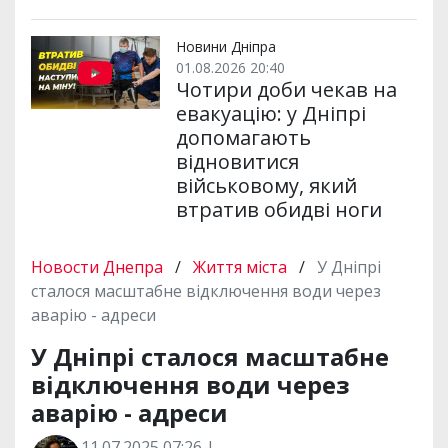
Новини Дніпра
01.08.2026 20:40
Чотири доби чекав на
евакуацію: у Дніпрі
допомагають
відновитися
військовому, який
втратив обидві ноги
Новости Днепра
/
Життя міста
/
У Дніпрі
сталося масштабне відключення води через
аварію - адреси
У Дніпрі сталося масштабне
відключення води через
аварію - адреси
11.07.2025 07:26 |