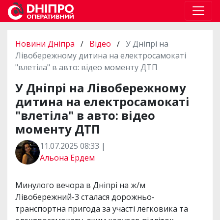
Новини Дніпра
/
Відео
/
У Дніпрі на
Лівобережному дитина на електросамокаті
"влетіла" в авто: відео моменту ДТП
У Дніпрі на Лівобережному
дитина на електросамокаті
"влетіла" в авто: відео
моменту ДТП
11.07.2025 08:33 |
Альона Ердем
Минулого вечора в Дніпрі на ж/м
Лівобережний-3 сталася дорожньо-
транспортна пригода за участі легковика та