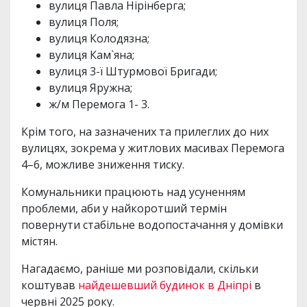
вулиця Павла Нірінберга;
вулиця Поля;
вулиця Колодязна;
вулиця Кам`яна;
вулиця 3-ї Штурмової Бригади;
вулиця Яружна;
ж/м Перемога 1- 3.
Крім того, на зазначених та прилеглих до них
вулицях, зокрема у житлових масивах Перемога
4–6, можливе зниження тиску.
Комунальники працюють над усуненням
проблеми, аби у найкоротший термін
повернути стабільне водопостачання у домівки
містян.
Нагадаємо, раніше ми розповідали, скільки
коштував
найдешевший будинок в Дніпрі
в
червні 2025 року.