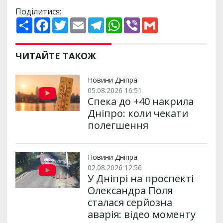
Поділитися:
П
F
T
E
T
W
V
G
о
a
w
m
e
h
i
m
ш
c
i
a
l
a
b
a
и
e
t
i
e
t
e
i
р
b
t
l
g
s
r
l
ЧИТАЙТЕ ТАКОЖ
и
o
e
r
A
т
o
r
a
p
и
k
m
p
Новини Дніпра
05.08.2026 16:51
Спека до +40 накрила
Дніпро: коли чекати
полегшення
Новини Дніпра
02.08.2026 12:56
У Дніпрі на проспекті
Олександра Поля
сталася серйозна
аварія: відео моменту