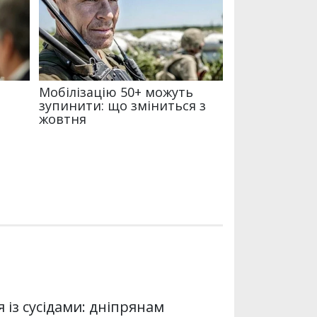
із сусідами: дніпрянам