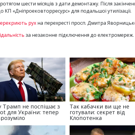
ротягом шести місяців з дати демонтажу. Після закінчен
до КП «Дніпроековторресурс» для подальшої утилізації.
ерекриють рух
на перехресті просп. Дмитра Яворницько
ідальність
за незаконне підключення до електромереж.