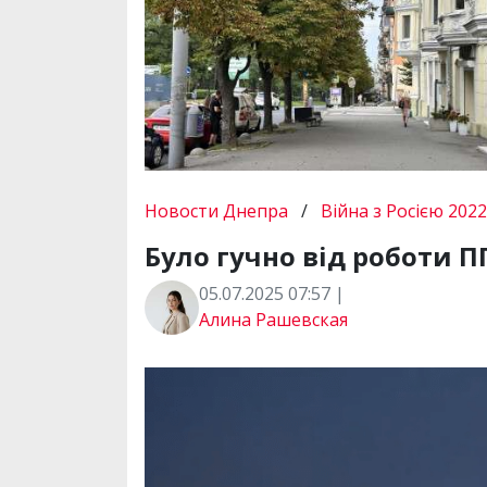
Новости Днепра
/
Війна з Росією 2022
Було гучно від роботи П
05.07.2025 07:57 |
Алина Рашевская