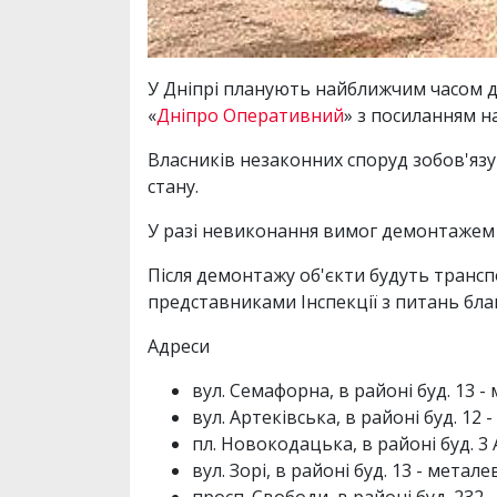
У Дніпрі планують найближчим часом д
«
Дніпро Оперативний
» з посиланням 
Власників незаконних споруд зобов'яз
стану.
У разі невиконання вимог демонтажем
Після демонтажу об'єкти будуть транспо
представниками Інспекції з питань бла
Адреси
вул. Семафорна, в районі буд. 13 - 
вул. Артеківська, в районі буд. 12 
пл. Новокодацька, в районі буд. 3 
вул. Зорі, в районі буд. 13 - метале
просп. Свободи, в районі буд. 232 