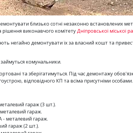
емонтувати близько сотні незаконно встановлених мет
на рішення виконавчого комітету
Дніпровської міської р
ують негайно демонтувати їх за власний кошт та привес
 займуться комунальники.
ртовані та зберігатимуться. Під час демонтажу обов'язк
гоустрою, відповідного КП та всіма присутніми особами.
металевий гараж (3 шт.).
- металевий гараж.
А - металевий гараж.
вий гараж (2 шт.).
- металевий гараж.