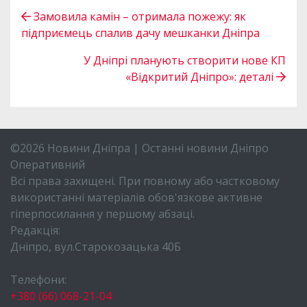
Замовила камін – отримала пожежу: як
підприємець спалив дачу мешканки Дніпра
У Дніпрі планують створити нове КП
«Відкритий Дніпро»: деталі
©2026 Новини Дніпра | Останні новини Дніпро
Оперативний
Всі права захищені. При повному або частковому
використанні матеріалів обов'язкове активне
гіперпосилання у першому абзаці.
Редакція:
Дніпро, вул.Старокозацька 40Б
Телефони:
+380 (66) 068-21-04