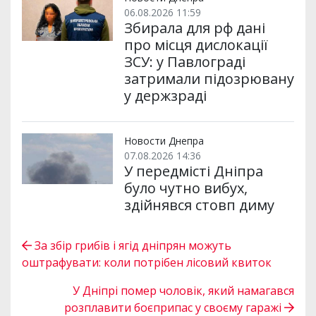
06.08.2026 11:59
Збирала для рф дані
про місця дислокації
ЗСУ: у Павлограді
затримали підозрювану
у держзраді
Новости Днепра
07.08.2026 14:36
У передмісті Дніпра
було чутно вибух,
здійнявся стовп диму
За збір грибів і ягід дніпрян можуть
оштрафувати: коли потрібен лісовий квиток
У Дніпрі помер чоловік, який намагався
розплавити боєприпас у своєму гаражі