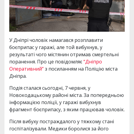
У Дніпрі чоловік намагався розплавити
боєприпас у гаражі, але той вибухнув, у
результаті чого містянин отримав смертельні
поранення. Про це повідомляє
“Дніпро
Оперативний”
з посиланням на Поліцію міста
Дніпра.
Подія сталася сьогодні, 7 червня, у
Новокодацькому районі міста. За попередньою
інформацією поліції, у гаражі вибухнув
фрагмент боєприпасу, з яким працював чоловік.
Після вибуху постраждалого у тяжкому стані
госпіталізували. Медики боролися за його