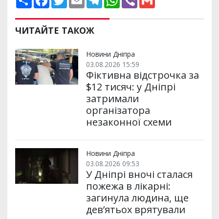
о
a
w
m
e
h
i
m
ш
c
i
a
l
a
b
a
и
e
t
i
e
t
e
i
р
b
t
l
g
s
r
l
ЧИТАЙТЕ ТАКОЖ
и
o
e
r
A
т
o
r
a
p
и
k
m
p
Новини Дніпра
03.08.2026 15:59
Фіктивна відстрочка за
$12 тисяч: у Дніпрі
затримали
організатора
незаконної схеми
Новини Дніпра
03.08.2026 09:53
У Дніпрі вночі сталася
пожежа в лікарні:
загинула людина, ще
дев’ятьох врятували