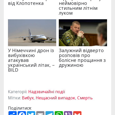
Категорії:
Надзвичайні події
Мітки:
Вибух
,
Нещасний випадок
,
Смерть
Поділитися:
П
F
T
E
T
W
V
G