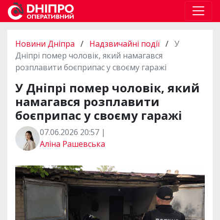
Новини Дніпра
/
Надзвичайні події
/
У
Дніпрі помер чоловік, який намагався
розплавити боєприпас у своєму гаражі
У Дніпрі помер чоловік, який
намагався розплавити
боєприпас у своєму гаражі
07.06.2026 20:57 |
Аліна Рашевська