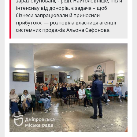
зараз окуповані, - ред). Найголовніше, після
інтенсиву від донорів, є задача – щоб
бізнеси запрацювали й приносили
прибуток», — розповіла власниця агенції
системних продажів Альона Сафонова.