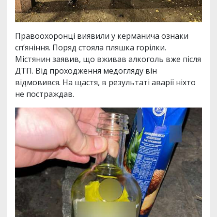
Правоохоронці виявили у керманича ознаки
спʼяніння. Поряд стояла пляшка горілки.
Містянин заявив, що вживав алкоголь вже після
ДТП. Від проходження медогляду він
відмовився. На щастя, в результаті аварії ніхто
не постраждав.