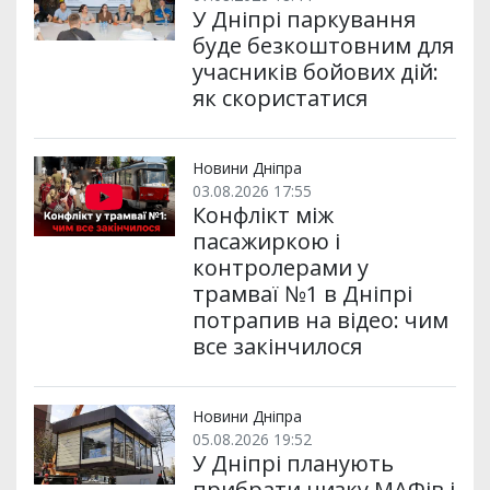
У Дніпрі паркування
буде безкоштовним для
учасників бойових дій:
як скористатися
Новини Дніпра
03.08.2026 17:55
Конфлікт між
пасажиркою і
контролерами у
трамваї №1 в Дніпрі
потрапив на відео: чим
все закінчилося
Новини Дніпра
05.08.2026 19:52
У Дніпрі планують
прибрати низку МАФів і