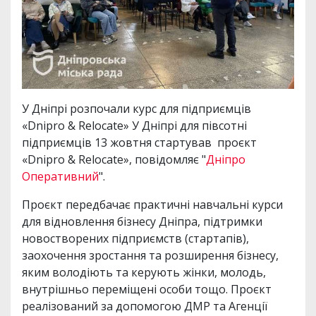
У Дніпрі розпочали курс для підприємців
«Dnipro & Relocate» У Дніпрі для півсотні
підприємців 13 жовтня стартував проєкт
«Dnipro & Relocate», повідомляє "
Дніпро
Оперативний
".
Проєкт передбачає практичні навчальні курси
для відновлення бізнесу Дніпра, підтримки
новостворених підприємств (стартапів),
заохочення зростання та розширення бізнесу,
яким володіють та керують жінки, молодь,
внутрішньо переміщені особи тощо. Проєкт
реалізований за допомогою ДМР та Агенції