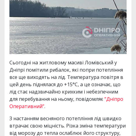
Сьогодні на житловому масиві Ломівський у
Дніпрі помітили рибалок, які попри потепління
все ще виходять на лід. Температура повітря в
цей день піднялася до +15°C, а це означає, що
лід стає надзвичайно крихким і небезпечним
для перебування на ньому, повідомляє
“Дніпро
Оперативний”
.
З настанням весняного потепління лід швидко
втрачає свою міцність. Різка зміна температури
від морозу до тепла ослаблює його структуру,