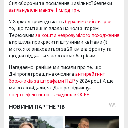
Сил оборони та посилення цивільної безпеки
запланували майже 1 млрд грн
.
У Харкові громадськість
бурхливо обговорює
те, що тамтешня влада на чолі з Ігорем
Тереховим
за кошти незрозумілого походження
вирішила прикрасити штучними квітами (!)
місто, яке знаходиться за 20 км від фронту та
щодня піддається ворожим обстрілам.
Нагадаємо, раніше ми писали про те, що
Дніпропетровщина очолила
антирейтинг
боржників за штрафами ПДР
у 2024 році. А ще
ми розповідали, як Дніпро підвищує
енергоефективність будинків ОСББ
.