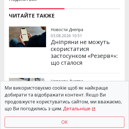
ЧИТАЙТЕ ТАКЖЕ
Новости Днепра
03.08.2026 10:51
Дніпряни не можуть
скористатися
застосунком «Резерв+»:
що сталося
Новости Днепра
07.08.2026 15:15
Ми використовуємо cookie щоб як найкраще
Укрзалізниця
добирати та відображати контент. Якщо Ви
тимчасово змінила
продовжуєте користуватись сайтом, ми вважаємо,
маршрути низки
що Ви погодились з цим.
Детальніше
поїздів, що курсують
через Дніпро та
OK
область