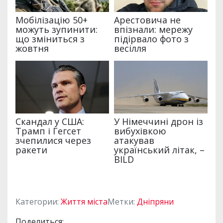
Категории:
Життя міста
Метки:
Дніпряни
Поделиться: