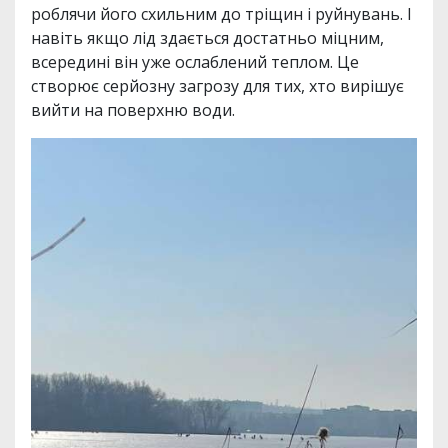
роблячи його схильним до тріщин і руйнувань. І
навіть якщо лід здається достатньо міцним,
всередині він уже ослаблений теплом. Це
створює серйозну загрозу для тих, хто вирішує
вийти на поверхню води.