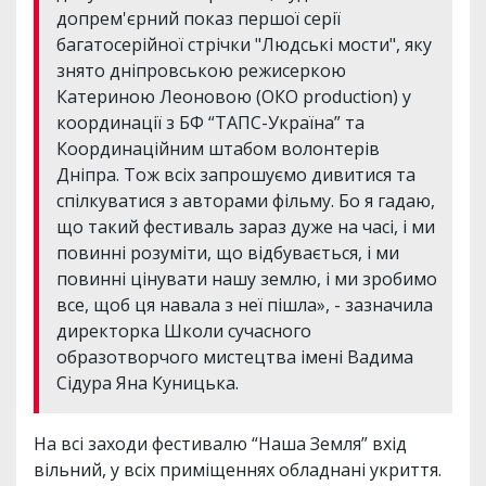
допрем'єрний показ першої серії
багатосерійної стрічки "Людські мости", яку
знято дніпровською режисеркою
Катериною Леоновою (ОКО production) у
координації з БФ “ТАПС-Україна” та
Координаційним штабом волонтерів
Дніпра. Тож всіх запрошуємо дивитися та
спілкуватися з авторами фільму. Бо я гадаю,
що такий фестиваль зараз дуже на часі, і ми
повинні розуміти, що відбувається, і ми
повинні цінувати нашу землю, і ми зробимо
все, щоб ця навала з неї пішла», - зазначила
директорка Школи сучасного
образотворчого мистецтва імені Вадима
Сідура Яна Куницька.
На всі заходи фестивалю “Наша Земля” вхід
вільний, у всіх приміщеннях обладнані укриття.