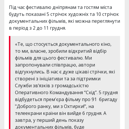
Під час фестивалю дніпрянам та гостям міста
будуть показані 5 стрічок художніх та 10 стрічок
документальних фільмів, які можна переглянути
в період з 2 до 11 грудня.
«Те, що стосується документального кіно,
то ми, власне, зробили відкритий відбір
фільмів для цього фестивалю. Ми
запропонували співпрацю, автори
відгукнулись. В нас є дуже цікаві стрічки, які
створені з ініціативи та за підтримки
Служби звʼязків з громадськістю
Оперативного Командування “Схід”. 5 грудня
відбудеться прем'єра фільму про 91 бригаду
"Доброго ранку, ми з Охтирки!", на
телеекрани країни він вийде 6 грудня. А
завтра, у перший день показу
документальних фільмів, буде