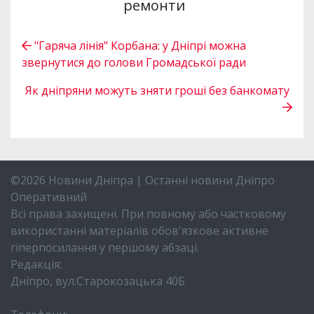
ремонти
Новости Днепра
/
Відео
/
"Гаряча лінія"
Корбана: у Дніпрі можна звернутися до голови
Громадської ради
"Гаряча лінія" Корбана: у
Дніпрі можна звернутися до
голови Громадської ради
03.12.2022 12:58 |
Дарья Звягина
Тиждень тому голова Громадської ради при
міськраді Дніпра Геннадій Корбан почав у
соцмережах приймати скарги дніпрян, які довго
не мають світла, води, тепла. Багатьом
дніпрянам вже вдалося повернути блага
цивілізації. Що спонукало відкрити такий канал