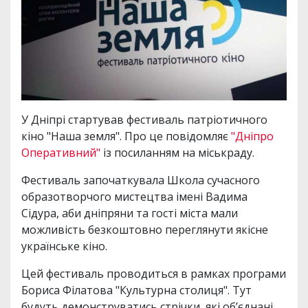
У Дніпрі стартував фестиваль патріотичного
кіно "Наша земля". Про це повідомляє
"Дніпро
Оперативний"
із посиланням на міськраду.
Фестиваль започаткувала Школа сучасного
образотворчого мистецтва імені Вадима
Сідура, аби дніпряни та гості міста мали
можливість безкоштовно переглянути якісне
українське кіно.
Цей фестиваль проводиться в рамках програми
Бориса Філатова "Культурна столиця". Тут
будуть демонструватись стрічки, які обʼєднані