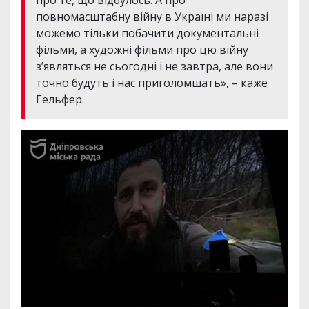
повномасштабну війну в Україні ми наразі
можемо тільки побачити документальні
фільми, а художні фільми про цю війну
зʼявляться не сьогодні і не завтра, але вони
точно будуть і нас приголомшать», – каже
Гельфер.