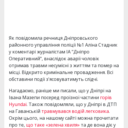
Як повідомила речниця Дніпровського
районного управління поліції №1 Аліна Стадник
у коментарі журналістам ІА "Дніпро
Оперативний", внаслідок аварії чоловік
отримав травми несумісні з життям та помер на
місці. Відкрито кримінальне провадження. Всі
обставини події з'ясовуватимуть слідчі.
Нагадаємо, раніше ми писали, що у Дніпрі на
Івана Мазепи посеред проїзної частини
горів
Hyundai
. Також повідомляли, що у Дніпрі в ДТП
на Гаванській
травмувався водій легковика
.
Окрім цього, на нашому сайті можна прочитати
про те,
що таке «зелена хвиля»
та де вона діє у