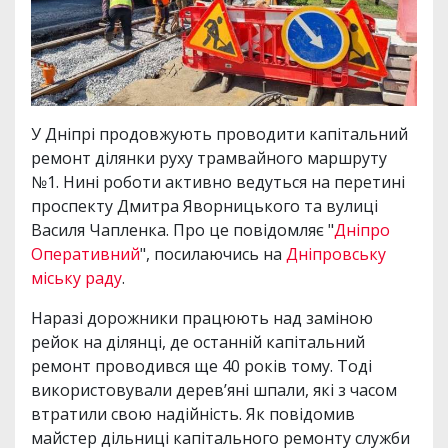
У Дніпрі продовжують проводити капітальний
ремонт ділянки руху трамвайного маршруту
№1. Нині роботи активно ведуться на перетині
проспекту Дмитра Яворницького та вулиці
Василя Чапленка. Про це повідомляє "
Дніпро
Оперативний
", посилаючись на
Дніпровську
міську раду
.
Наразі дорожники працюють над заміною
рейок на ділянці, де останній капітальний
ремонт проводився ще 40 років тому. Тоді
використовували дерев’яні шпали, які з часом
втратили свою надійність. Як повідомив
майстер дільниці капітального ремонту служби