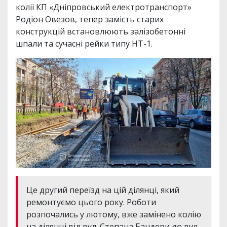
колії КП «Дніпровський електротранспорт»
Родіон Овезов, тепер замість старих
конструкцій встановлюють залізобетонні
шпали та сучасні рейки типу НТ-1.
Це другий переїзд на цій ділянці, який
ремонтуємо цього року. Роботи
розпочались у лютому, вже замінено колію
на ділянці від вул. Степана Бандери до вул.