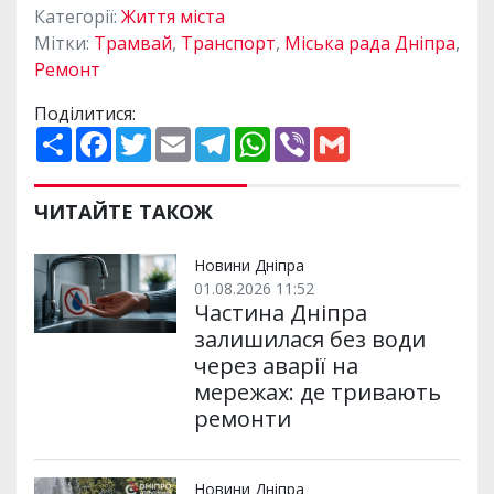
Категорії:
Життя міста
Мітки:
Трамвай
,
Транспорт
,
Міська рада Дніпра
,
Ремонт
Поділитися:
П
F
T
E
T
W
V
G
о
a
w
m
e
h
i
m
ш
c
i
a
l
a
b
a
и
e
t
i
e
t
e
i
р
b
t
l
g
s
r
l
ЧИТАЙТЕ ТАКОЖ
и
o
e
r
A
т
o
r
a
p
и
k
m
p
Новини Дніпра
01.08.2026 11:52
Частина Дніпра
залишилася без води
через аварії на
мережах: де тривають
ремонти
Новини Дніпра