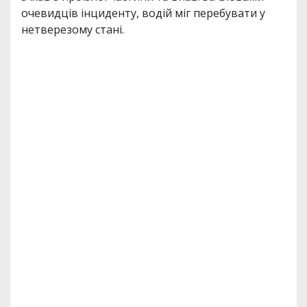
очевидців інциденту, водій міг перебувати у
нетверезому стані.