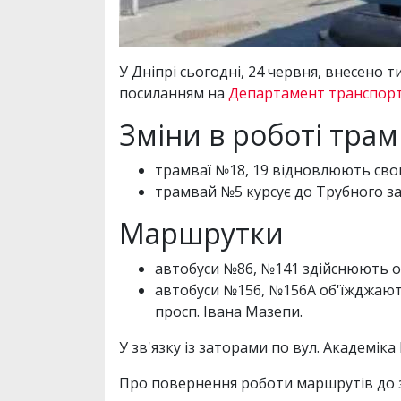
У Дніпрі сьогодні, 24 червня, внесено 
посиланням на
Департамент транспор
Зміни в роботі трам
трамваї №18, 19 відновлюють сво
трамвай №5 курсує до Трубного за
Маршрутки
автобуси №86, №141 здійснюють об'
автобуси №156, №156А об'їжджають 
просп. Івана Мазепи.
У зв'язку із заторами по вул. Академік
Про повернення роботи маршрутів до 