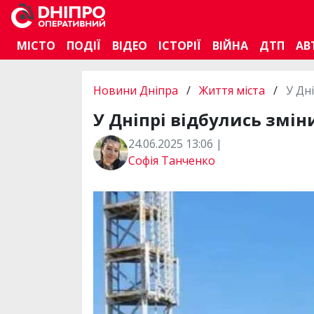
МІСТО
ПОДІЇ
ВІДЕО
ІСТОРІЇ
ВІЙНА
ДТП
АВ
Новини Дніпра
/
Життя міста
/
У Дн
У Дніпрі відбулись змін
24.06.2025 13:06 |
Софія Танченко