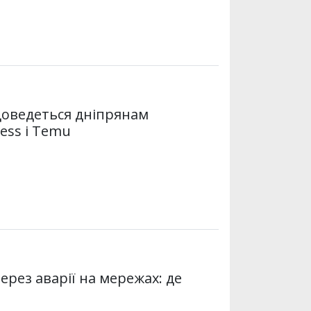
 доведеться дніпрянам
ess і Temu
ерез аварії на мережах: де