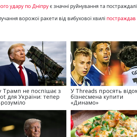
ого удару по Дніпру
є значні руйнування та постраждалі
учання ворожої ракети від вибухової хвилі
постраждав 