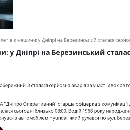
летів з машини: у Дніпрі на Березинський сталася серйо
: у Дніпрі на Березинський сталас
вобережний-3 сталася серйозна аварія за участі двох авто
ІА "Дніпро Оперативний" старша офіцерка з комунікації
талася сьогодні близько 08:00. Водій 1968 року народж
ткнувся з автомобілем Hyundai, який рухався по вул. Бер