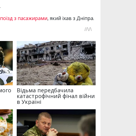
.
поїзд з пасажирами
, який їхав з Дніпра.