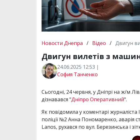
Новости Днепра
/
Відео
/
Двигун ви
Двигун вилетів з машини
24.06.2025 12:53 |
София Танченко
Сьогодні, 24 червня, у Дніпрі на ж/м Лі
дізнавався "
Дніпро Оперативний
".
Як повідомила у коментарі журналіста 
поліції №2 Анна Пономаренко, аварія с
Lanos, рухався по вул. Березинська і зі