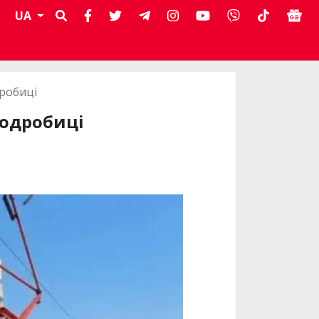
UA
дробиці
подробиці