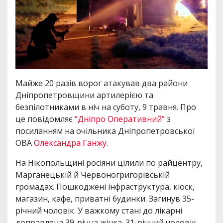
Майже 20 разів ворог атакував два райони
Дніпропетровщини артилерією та
безпілотниками в ніч на суботу, 9 травня. Про
це повідомляє
“Дніпро Оперативний”
з
посиланням на очільника Дніпропетровської
ОВА
Олександра Ганжу
.
На Нікопольщині росіяни цілили по райцентру,
Марганецькій й Червоногригорівській
громадах. Пошкоджені інфраструктура, кіоск,
магазин, кафе, приватні будинки. Загинув 35-
річний чоловік. У важкому стані до лікарні
доправлена 39-річна жінка. 31-річний чоловік