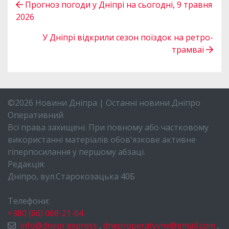
Прогноз погоди у Дніпрі на сьогодні, 9 травня
2026
У Дніпрі відкрили сезон поїздок на ретро-
трамваї
©2026 Новини Дніпра | Останні новини Дніпро
Оперативний
Всі права захищені. При повному або частковому
використанні матеріалів обов'язкове активне
гіперпосилання у першому абзаці.
Редакція:
Дніпро, вул.Старокозацька 40Б
Телефони:
+380 (66) 068-21-04
info@dnepr.express
,
dneproperatyvny@gmail.com
,