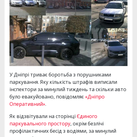
У Дніпрі триває боротьба з порушниками
паркування. Яку кількість штрафів виписали
інспектори за минулий тиждень та скільки авто
було евакуйовано, повідомляє
«Дніпро
Оперативний»
.
Як відзвітували на сторінці
Єдиного
паркувального простору
, окрім безлічі
профілактичних бесід з водіями, за минулий