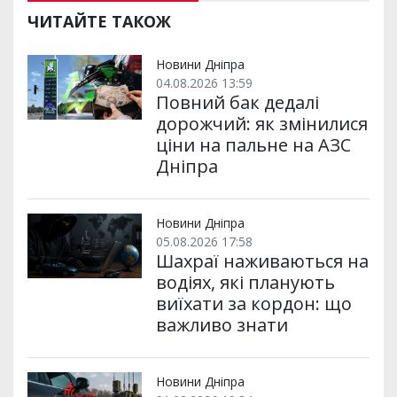
и
e
t
i
e
t
e
i
р
b
t
l
g
s
r
l
ЧИТАЙТЕ ТАКОЖ
и
o
e
r
A
т
o
r
a
p
и
k
m
p
Новини Дніпра
04.08.2026 13:59
Повний бак дедалі
дорожчий: як змінилися
ціни на пальне на АЗС
Дніпра
Новини Дніпра
05.08.2026 17:58
Шахраї наживаються на
водіях, які планують
виїхати за кордон: що
важливо знати
Новини Дніпра