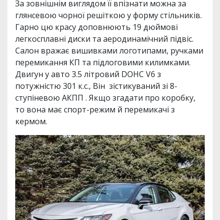
За зовнішнім виглядом її впізнати можна за
глянсевою чорної решіткою у форму стільників.
Гарно цю красу доповнюють 19 дюймові
легкосплавні диски та аеродинамічний підвіс.
Салон вражає вишивками логотипами, ручками
перемикання КП та підлоговими килимками.
Двигун у авто 3.5 літровий DOHC V6 з
потужністю 301 к.с., Він зістикуваний зі 8-
ступіневою АКПП . Якщо згадати про коробку,
то вона має спорт-режим й перемикачі з
кермом.