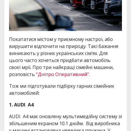
Покататися містом у приємному настрої, або
вирушити відпочити на природу. Такі бажання
виникають у різних українських сім’ях. Для
цього часто хочеться придбати автомобіль
своєї мрії. Про три найкращі сімейні машини,
розповість
"Дніпро Оперативний".
Тож ми підготували підбірку гарних сімейних
автомобілей:
1. AUDI A4
AUDI A4 має оновлену мультимедійну систему зі
збільшеним екраном 10.1 дюйм. Від виробника
у машині встановлена невелика пружина. У