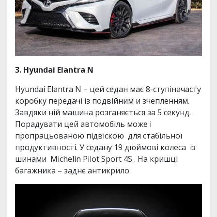
3. Hyundai Elantra N
Hyundai Elantra N – цей седан має 8-ступіначасту
коробку передачі із подвійним и зчепленням.
Завдяки ній машина розганяється за 5 секунд.
Порадувати цей автомобіль може і
пропрацьованою підвіскою для стабільної
продуктивності. У седану 19 дюймові колеса із
шинами Michelin Pilot Sport 4S . На кришці
багажника – заднє антикрило.