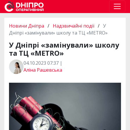
Новини Дніпра
/
Надзвичайні події
/
У
Дніпрі «замінували» школу та ТЦ «METRO»
У Дніпрі «замінували» школу
та ТЦ «METRO»
04.10.2023 07:37 |
Аліна Рашевська