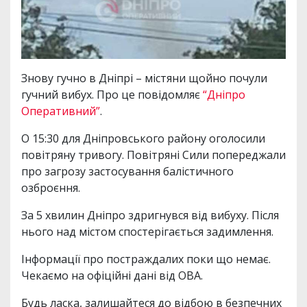
Знову гучно в Дніпрі – містяни щойно почули
гучний вибух. Про це повідомляє
“Дніпро
Оперативний”
.
О 15:30 для Дніпровського району оголосили
повітряну тривогу. Повітряні Сили попереджали
про загрозу застосування балістичного
озброєння.
За 5 хвилин Дніпро здригнувся від вибуху. Після
нього над містом спостерігається задимлення.
Інформації про постраждалих поки що немає.
Чекаємо на офіційні дані від ОВА.
Будь ласка, залишайтеся до відбою в безпечних