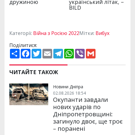
Категорії:
Війна з Росією 2022
Мітки:
Вибух
Поділитися:
П
F
T
E
T
W
V
G
о
a
w
m
e
h
i
m
ш
c
i
a
l
a
b
a
и
e
t
i
e
t
e
i
р
b
t
l
g
s
r
l
ЧИТАЙТЕ ТАКОЖ
и
o
e
r
A
т
o
r
a
p
и
k
m
p
Новини Дніпра
02.08.2026 18:54
Окупанти завдали
нових ударів по
Дніпропетровщині:
загинуло двоє, ще троє
– поранені