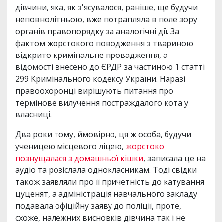
дівчини, яка, як з'ясувалося, раніше, ще будучи
неповнолітньою, вже потрапляла в поле зору
органів правопорядку за аналогічні дії. За
фактом жорстокого поводження з твариною
відкрито кримінальне провадження, а
відомості внесено до ЄРДР за частиною 1 статті
299 Кримінального кодексу України. Наразі
правоохоронці вирішують питання про
термінове вилучення постраждалого кота у
власниці.
Два роки тому, ймовірно, ця ж особа, будучи
ученицею місцевого ліцею,
жорстоко
познущалася з домашньої кішки
, записала це на
аудіо та розіслала однокласникам. Тоді свідки
також заявляли про її причетність до катування
цуценят, а адміністрація навчального закладу
подавала офіційну заяву до поліції, проте,
схоже, належних висновків дівчина так і не