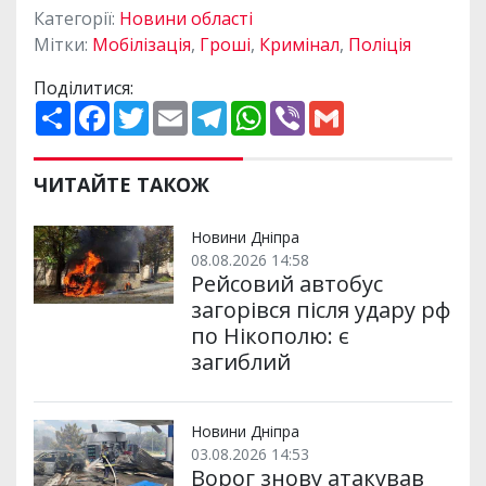
Категорії:
Новини області
Мітки:
Мобілізація
,
Гроші
,
Кримінал
,
Поліція
Поділитися:
П
F
T
E
T
W
V
G
о
a
w
m
e
h
i
m
ш
c
i
a
l
a
b
a
и
e
t
i
e
t
e
i
р
b
t
l
g
s
r
l
ЧИТАЙТЕ ТАКОЖ
и
o
e
r
A
т
o
r
a
p
и
k
m
p
Новини Дніпра
08.08.2026 14:58
Рейсовий автобус
загорівся після удару рф
по Нікополю: є
загиблий
Новини Дніпра
03.08.2026 14:53
Ворог знову атакував