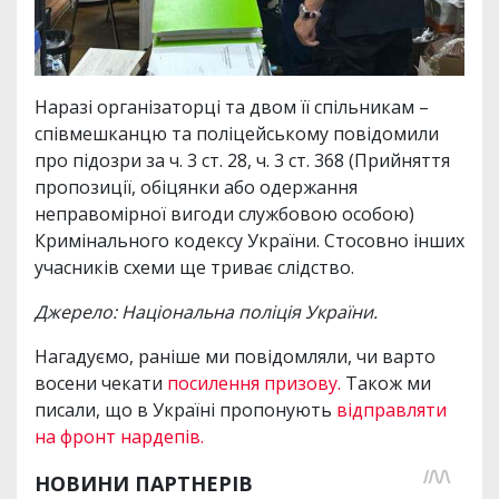
Наразі організаторці та двом її спільникам –
співмешканцю та поліцейському повідомили
про підозри за ч. 3 ст. 28, ч. 3 ст. 368 (Прийняття
пропозиції, обіцянки або одержання
неправомірної вигоди службовою особою)
Кримінального кодексу України. Стосовно інших
учасників схеми ще триває слідство.
Джерело: Національна поліція України.
Нагадуємо, раніше ми повідомляли, чи варто
восени чекати
посилення призову.
Також ми
писали, що в Україні пропонують
відправляти
на фронт нардепів.