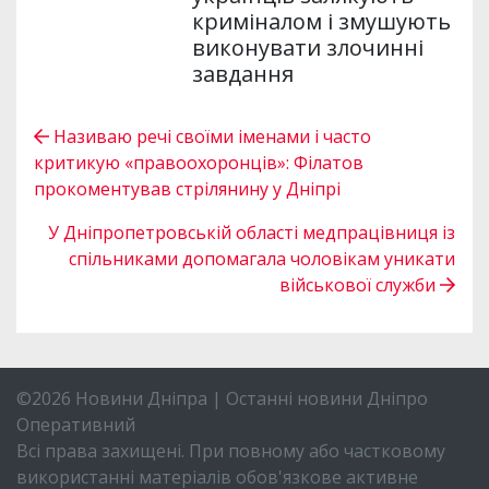
криміналом і змушують
виконувати злочинні
завдання
Називаю речі своїми іменами і часто
критикую «правоохоронців»: Філатов
прокоментував стрілянину у Дніпрі
У Дніпропетровській області медпрацівниця із
спільниками допомагала чоловікам уникати
військової служби
©2026 Новини Дніпра | Останні новини Дніпро
Оперативний
Всі права захищені. При повному або частковому
використанні матеріалів обов'язкове активне