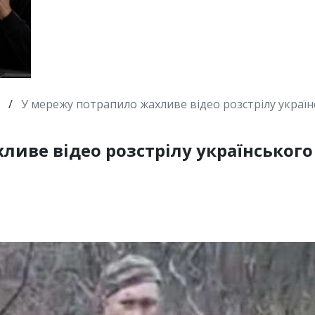
/
У мережу потрапило жахливе відео розстрілу україн
иве відео розстрілу українського 