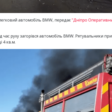
я легковий автомобіль BMW, передає
"Дніпро Оперативн
 під час руху загорівся автомобіль BMW. Рятувальники при
 4 кв.м.