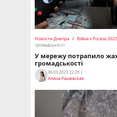
Новости Днепра
/
Війна з Росією 2022
громадськості
У мережу потрапило жахл
громадськості
06.03.2023 22:25 |
Алина Рашевская